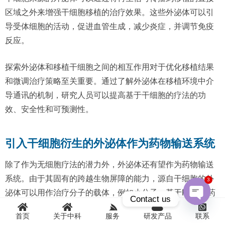
区域之外来增强干细胞移植的治疗效果。这些外泌体可以引
导受体细胞的活动，促进血管生成，减少炎症，并调节免疫
反应。
探索外泌体和移植干细胞之间的相互作用对于优化移植结果
和微调治疗策略至关重要。通过了解外泌体在移植环境中介
导通讯的机制，研究人员可以提高基于干细胞的疗法的功
效、安全性和可预测性。
引入干细胞衍生的外泌体作为药物输送系统
除了作为无细胞疗法的潜力外，外泌体还有望作为药物输送
系统。由于其固有的跨越生物屏障的能力，源自干细胞的外
3
泌体可以用作治疗分子的载体，例如小分子、基于RNA的药
Contact us
物或基因疗法。
首页
关于中科
服务
研发产品
联系
Open
chaty