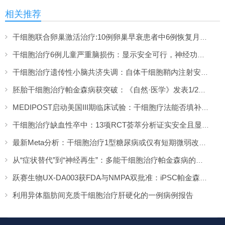
相关推荐
干细胞联合卵巢激活治疗:10例卵巢早衰患者中6例恢复月经,一年随访证实安全
干细胞治疗6例儿童严重脑损伤：显示安全可行，神经功能改善信号值得关注
干细胞治疗遗传性小脑共济失调：自体干细胞鞘内注射安全性与初步疗效解读
胚胎干细胞治疗帕金森病获突破：《自然·医学》发表1/2期临床12个月随访数据
MEDIPOST启动美国III期临床试验：干细胞疗法能否填补膝骨关节炎“治疗真空”？
干细胞治疗缺血性卒中：13项RCT荟萃分析证实安全且显著改善长期功能预后
最新Meta分析：干细胞治疗1型糖尿病或仅有短期微弱改善，难现持久临床获益
从“症状替代”到“神经再生”：多能干细胞治疗帕金森病的临床转化与未来展望
跃赛生物UX-DA003获FDA与NMPA双批准：iPSC帕金森病疗法中美同步临床
利用异体脂肪间充质干细胞治疗肝硬化的一例病例报告