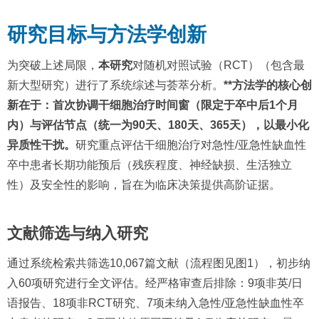
研究目标与方法学创新
为突破上述局限，
本研究
对随机对照试验（RCT）（包含最
新大型研究）进行了系统综述与荟萃分析。
**方法学的核心创
新在于：首次协调干细胞治疗时间窗（限定于卒中后1个月
内）与评估节点（统一为90天、180天、365天），以最小化
异质性干扰。
研究重点评估干细胞治疗对急性/亚急性缺血性
卒中患者长期功能预后（残疾程度、神经缺损、生活独立
性）及安全性的影响，旨在为临床决策提供高阶证据。
文献筛选与纳入研究
通过系统检索共筛选10,067篇文献（流程图见图1），初步纳
入60项研究进行全文评估。经严格审查后排除：9项非英/日
语报告、18项非RCT研究、7项未纳入急性/亚急性缺血性卒