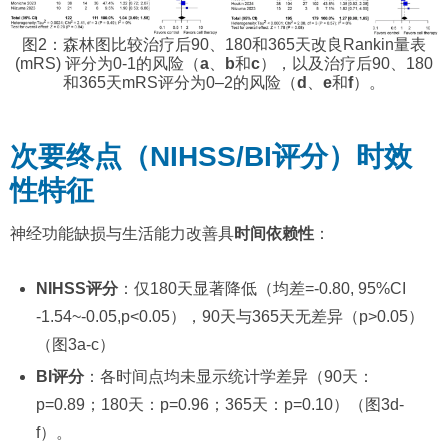
图2：森林图比较治疗后90、180和365天改良Rankin量表
(mRS) 评分为0-1的风险（
a
、
b
和
c
），以及治疗后90、180
和365天mRS评分为0–2的风险（
d
、
e
和
f
）。
次要终点（NIHSS/BI评分）时效
性特征
神经功能缺损与生活能力改善具
时间依赖性
：
NIHSS评分
：仅180天显著降低（均差=-0.80, 95%CI
-1.54~-0.05,p<0.05），90天与365天无差异（p>0.05）
（图3a-c）
BI评分
：各时间点均未显示统计学差异（90天：
p=0.89；180天：p=0.96；365天：p=0.10）（图3d-
f）。