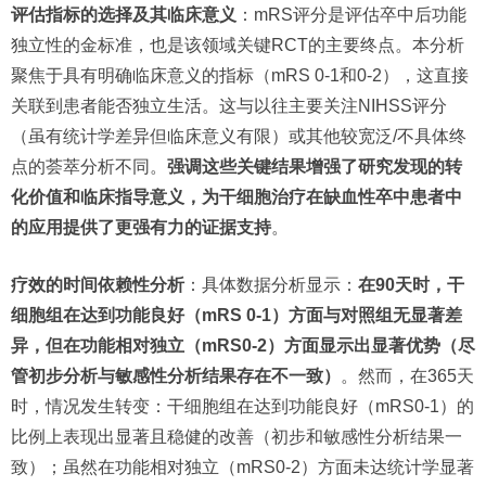
评估指标的选择及其临床意义
：mRS评分是评估卒中后功能
独立性的金标准，也是该领域关键RCT的主要终点。本分析
聚焦于具有明确临床意义的指标（mRS 0-1和0-2），这直接
关联到患者能否独立生活。这与以往主要关注NIHSS评分
（虽有统计学差异但临床意义有限）或其他较宽泛/不具体终
点的荟萃分析不同。
强调这些关键结果增强了研究发现的转
化价值和临床指导意义，为干细胞治疗在缺血性卒中患者中
的应用提供了更强有力的证据支持
。
疗效的时间依赖性分析
：具体数据分析显示：
在90天时，干
细胞组在达到功能良好（mRS 0-1）方面与对照组无显著差
异，但在功能相对独立（mRS0-2）方面显示出显著优势（尽
管初步分析与敏感性分析结果存在不一致）
。然而，在365天
时，情况发生转变：干细胞组在达到功能良好（mRS0-1）的
比例上表现出显著且稳健的改善（初步和敏感性分析结果一
致）；虽然在功能相对独立（mRS0-2）方面未达统计学显著