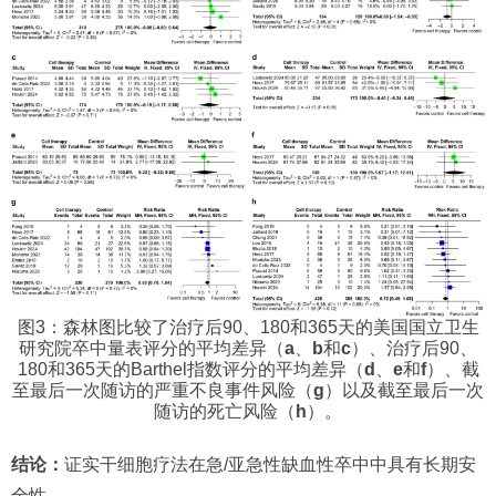
图3：森林图比较了治疗后90、180和365天的美国国立卫生
研究院卒中量表评分的平均差异（
a
、
b
和
c
）、治疗后90、
180和365天的Barthel指数评分的平均差异（
d
、
e
和
f
）、截
至最后一次随访的严重不良事件风险（
g
）以及截至最后一次
随访的死亡风险（
h
）。
结论：
证实干细胞疗法在急/亚急性缺血性卒中中具有长期安
全性。