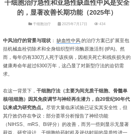
干细胞治疗急性和亚急性缺血性中风是安全
的，显著改善长期功能（2025年）
干细胞治疗
2025年7月17日
434
中风治疗的背景与现状
：
缺血性中风
的治疗方案已扩展至包
括机械血栓切除术和全身组织型纤溶酶原激活剂 (tPA)。然
而，每年仍有330万人死于该疾病，因相关死亡和残疾损失的
健康寿命年超过6300万年，这凸显了对新型疗法的迫切需
求。
在这一背景下，
干细胞疗法（主要为间充质干细胞、骨髓单
核/祖细胞）因其免疫调节与神经再生潜力，自20世纪90年代
以来成为研究热点。
尽管大量临床试验已证实其安全性，但
其疗效仍存在争议：部分荟萃分析报告了神经功能
（NIHSS、mRS、BI评分）的改善，而另一些则显示无显著
获益。研究设计、干细胞给药时机及评估时间的异质性进一