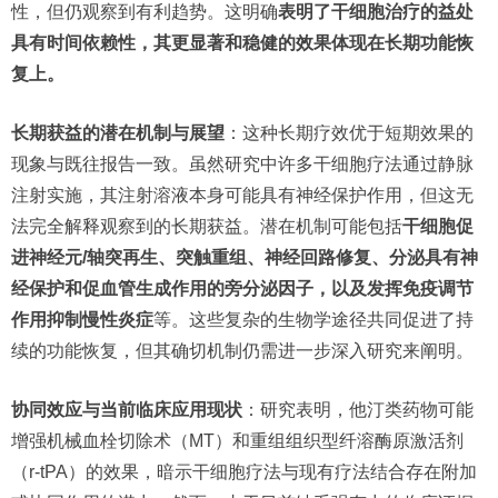
性，但仍观察到有利趋势。这明确
表明了干细胞治疗的益处
具有时间依赖性，其更显著和稳健的效果体现在长期功能恢
复上。
长期获益的潜在机制与展望
：这种长期疗效优于短期效果的
现象与既往报告一致。虽然研究中许多干细胞疗法通过静脉
注射实施，其注射溶液本身可能具有神经保护作用，但这无
法完全解释观察到的长期获益。潜在机制可能包括
干细胞促
进神经元/轴突再生、突触重组、神经回路修复、分泌具有神
经保护和促血管生成作用的旁分泌因子，以及发挥免疫调节
作用抑制慢性炎症
等。这些复杂的生物学途径共同促进了持
续的功能恢复，但其确切机制仍需进一步深入研究来阐明。
协同效应与当前临床应用现状
：研究表明，他汀类药物可能
增强机械血栓切除术（MT）和重组组织型纤溶酶原激活剂
（r-tPA）的效果，暗示干细胞疗法与现有疗法结合存在附加