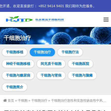
打： +852 9414 9401 我们期待为您服务。
干细胞治疗
干细胞移植
干细胞治疗
干细胞疗法
神经干细胞移植
间充质干细胞
干细胞医院
干细胞与糖尿病
干细胞与肾病
干细胞与脑瘫
干细胞简介
首页
»
干细胞
»
干细胞治疗
»
干细胞治疗急性和亚急性缺血性中风是安全的，显著改善长期功能（2025年）