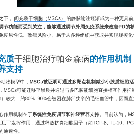
之下，
间充质干细胞（MSCs）
的静脉输注逐渐成为一种更具前
调节功能而受到关注，能够通过调节外周免疫系统来改善PD的
免疫原性低、致瘤风险小、易于从多种组织中获取并实现规模化
充质
干细胞治疗帕金森病
的作用机制
养支持
D动物模型中，
MSCs被证明可通过多靶点机制减少小胶质细胞
，MSCs可能迁移至黑质并通过与多巴胺能细胞直接相互作用抑
μm）较大，约80%–90%会被困在肺部狭窄的毛细血管中，因而
心作用机制在于
系统性免疫调节和神经营养支持
。目前认为，M
微工厂”发挥作用，通过释放抗炎细胞因子（如TGF-β、IL-10
的通透性。