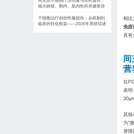
间充质干细胞疗法剂量与给药途径：
揭示静脉、鞘内、肌内给药关键差异
干细胞治疗创伤性脑损伤：从机制到
相比
临床的转化框架——2026年系统综述
免疫
具有
间
营
在P
表明
30
其核
为“
屏障