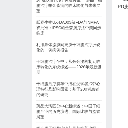
从“症状替代”到“神经再生”：多能干细
胞治疗帕金森病的临床转化与未来展
PD
望
跃赛生物UX-DA003获FDA与NMPA
双批准：iPSC帕金森病疗法中美同步
临床
利用异体脂肪间充质干细胞治疗肝硬
化的一例病例报告
干细胞治疗卒中：从旁分泌机制到临
床转化的系统综述——2026年最新进
展
干细胞治疗脑卒中潜在受试者抑郁心
理特征及影响因素：基于200例患者
的研究
药品大湾区分中心新综述：中国干细
胞产业的历史演进、国际比较与监管
展望