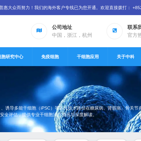
众而努力！我们的海外客户专线已为您开通。欢迎直接拨打： +852 94
公司地址
联系
中国，浙江，杭州
官方热线
细胞研究中心
免疫细胞
干细胞应用
关于中科
）、诱导多能干细胞（iPSC）等多元技术路径在糖尿病、肾脏病、骨关
安全评估，提供专业干细胞治疗资讯与深度解读。