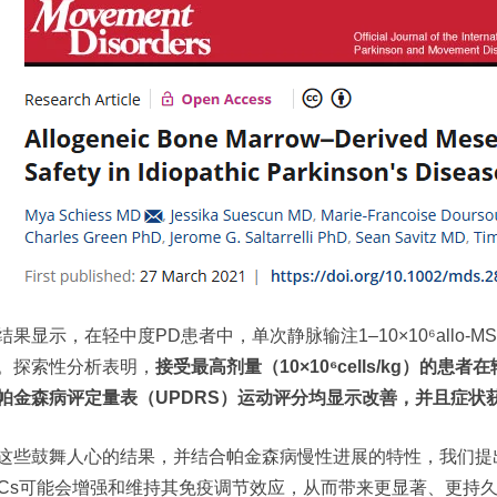
结果显示，在轻中度PD患者中，单次静脉输注1–10×10⁶allo-
。探索性分析表明，
接受最高剂量（10×10⁶cells/kg）的患
帕金森病评定量表（UPDRS）运动评分均显示改善，并且症状
这些鼓舞人心的结果，并结合帕金森病慢性进展的特性，我们提出假
SCs可能会增强和维持其免疫调节效应，从而带来更显著、更持