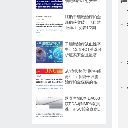
细胞鞘内注射安全性
与初步疗效解读
胚胎干细胞治疗帕金
森病获突破：《自然
·医学》发表1/2期临
床12个月随访数据
干细胞治疗缺血性卒
中：13项RCT荟萃分
析证实安全且显著改
善长期功能预后
从“症状替代”到“神经
再生”：多能干细胞
治疗帕金森病的临床
转化与未来展望
跃赛生物UX-DA003
获FDA与NMPA双批
准：iPSC帕金森病疗
法中美同步临床