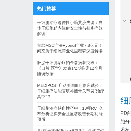
热门推荐
干细胞治疗遗传性小脑共济失调：自
体干细胞鞘内注射安全性与初步疗效
解读
首款MSC疗法Ryoncil年收7.8亿元！
间充质干细胞商业化里程碑深度解读
胚胎干细胞治疗帕金森病获突破：
《自然·医学》发表1/2期临床12个月
随访数据
MEDIPOST启动美国III期临床试验：
干细胞疗法能否填补膝骨关节炎“治疗
真空”？
细
干细胞治疗缺血性卒中：13项RCT荟
PD
萃分析证实安全且显著改善长期功能
预后
胞分
术植