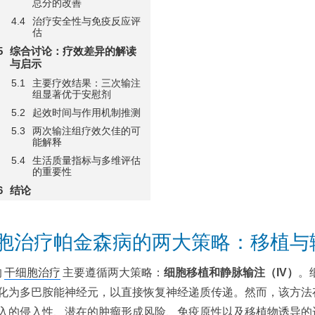
总分的改善
治疗安全性与免疫反应评
估
综合讨论：疗效差异的解读
与启示
主要疗效结果：三次输注
组显著优于安慰剂
起效时间与作用机制推测
两次输注组疗效欠佳的可
能解释
生活质量指标与多维评估
的重要性
结论
胞治疗帕金森病的两大策略：移植与
的
干细胞治疗
主要遵循两大策略：
细胞移植和静脉输注（IV）
。
化为多巴胺能神经元，以直接恢复神经递质传递。然而，该方法
入的侵入性、潜在的肿瘤形成风险、免疫原性以及移植物诱导的