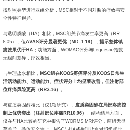
按对照类型进行亚组分析，MSC相对于不同对照的疗效与安
全性特征迥异。
与透明质酸（HA）相比，MSC组关节痛发生率更高（RR
8.05），但
ΔVAS评分显著更优（MD–1.18）
，
提示整体镇
痛效果优于HA
；功能方面，WOMAC评分与Lequesne指数
无组间差异，疗效相当。
与生理盐水相比，
MSC组在KOOS疼痛评分及KOOS日常生
活活动能力、运动能力、症状评分上均显著改善，但注射部
位疼痛风险更高（RR3.16）
。
与皮质类固醇相比（仅1项研究），
皮质类固醇在局部疼痛控
制上优势突出（注射部位疼痛RR10.96）
。结构结局方面，
仅在与HA比较的研究中报告了WORMS MRI评分，两组无显
著差异。整体安全性上，MSC与HA或生理盐水对照组相比，