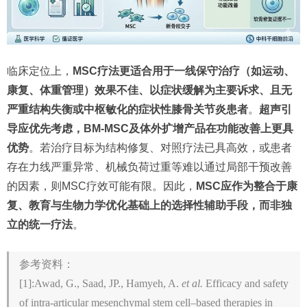
临床定位上，
MSC疗法更适合用于一线保守治疗（如运动、
康复、体重管理）效果不佳、以症状缓解为主要诉求、且无
严重结构失衡或中枢敏化的症状性膝骨关节炎患者
。
超声引
导应优先考虑，BM-MSC及体外扩增产品在功能改善上更具
优势
。若治疗目标为结构修复、对照疗法已具高效，或患者
存在力线严重异常、机械负荷过重等难以通过局部干预改善
的因素，则MSC疗效可能有限。因此，
MSC应作为整合于康
复、教育与生物力学优化基础上的选择性辅助手段，而非独
立的统一疗法
。
参考资料：
[1]:Awad, G., Saad, JP., Hamyeh, A.
et al.
Efficacy and safety
of intra-articular mesenchymal stem cell–based therapies in