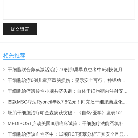
提交留言
相关推荐
干细胞联合卵巢激活治疗:10例卵巢早衰患者中6例恢复月经,一年随访证实安全
干细胞治疗6例儿童严重脑损伤：显示安全可行，神经功能改善信号值得关注
干细胞治疗遗传性小脑共济失调：自体干细胞鞘内注射安全性与初步疗效解读
首款MSC疗法Ryoncil年收7.8亿元！间充质干细胞商业化里程碑深度解读
胚胎干细胞治疗帕金森病获突破：《自然·医学》发表1/2期临床12个月随访数据
MEDIPOST启动美国III期临床试验：干细胞疗法能否填补膝骨关节炎“治疗真空”？
干细胞治疗缺血性卒中：13项RCT荟萃分析证实安全且显著改善长期功能预后