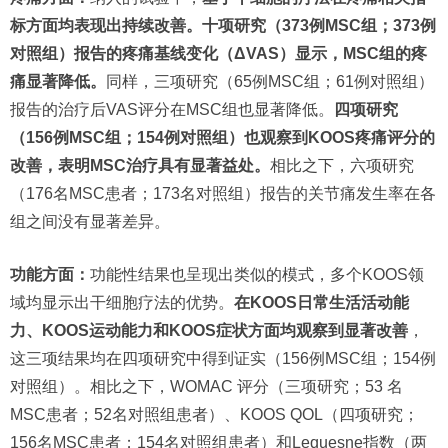
标方面均表现出持续改善。十项研究（373例MSC组；373例
对照组）报告的疼痛基线变化（ΔVAS）显示，MSC组的疼
痛显著降低。
同样，三项研究（65例MSC组；61例对照组）
报告的治疗后VAS评分在MSC组也显著降低。
四项研究
（156例MSC组；154例对照组）也观察到KOOS疼痛评分的
改善，表明MSC治疗具有显著益处。
相比之下，六项研究
（176名MSC患者；173名对照组）报告的关节痛发生率在各
组之间没有显著差异。
功能方面：
功能性结果也呈现出类似的模式，多个KOOS领
域均显示出干细胞疗法的优势。
在KOOS日常生活活动能
力、KOOS运动能力和KOOS症状方面均观察到显著改善
，
这三项结果均在四项研究中得到证实（156例MSC组；154例
对照组）。相比之下，WOMAC 评分（三项研究；53 名
MSC患者；52名对照组患者）、KOOS QOL（四项研究；
156名MSC患者；154名对照组患者）和Lequesne指数（两