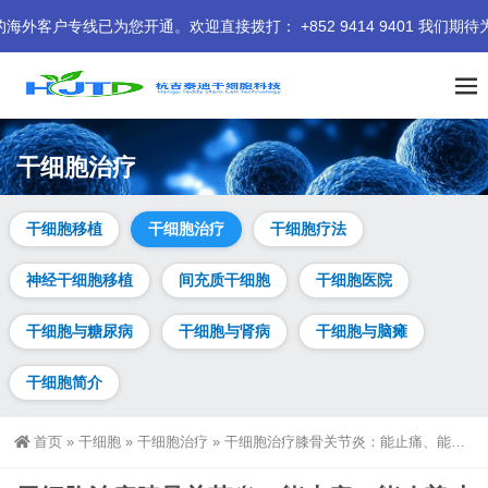
为您开通。欢迎直接拨打： +852 9414 9401 我们期待为您服务
干细胞治疗
干细胞移植
干细胞治疗
干细胞疗法
神经干细胞移植
间充质干细胞
干细胞医院
干细胞与糖尿病
干细胞与肾病
干细胞与脑瘫
干细胞简介
首页
»
干细胞
»
干细胞治疗
»
干细胞治疗膝骨关节炎：能止痛、能改善功能，但“结构修复”证据依然缺失