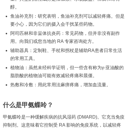
醇。
鱼油补充剂：研究表明，鱼油补充剂可以减轻疼痛。但是
要小心，因为它们的摄入会干扰某些药物。
阿司匹林和非甾体抗炎药：常见药物，但并非没有副作
用。向我们或您当地的 RA 专家咨询处方。
辅助器具：定制鞋、手杖和拐杖是辅助RA患者日常生活
的常用工具。
植物油：虽然未经科学证明，但一些含有称为γ-亚油酸的
脂肪酸的植物油可能有效减轻疼痛和晨僵。
热敷和冷敷：用此常用法麻痹疼痛，增加血流量。
什么是甲氨蝶呤？
甲氨蝶呤是一种缓解疾病的抗风湿药 (DMARD)。它充当免疫
抑制剂。这意味着它控制受 RA 影响的免疫系统，以减轻疼