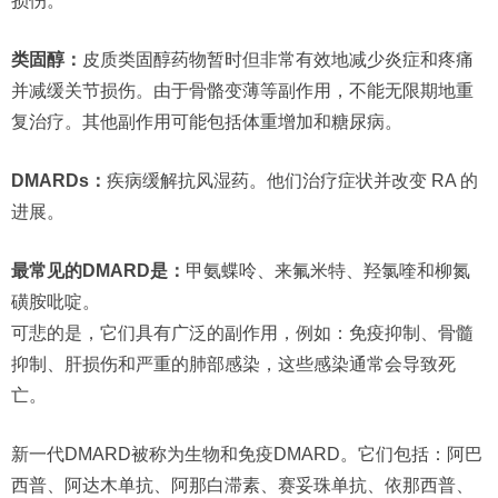
损伤。
类固醇：
皮质类固醇药物暂时但非常有效地减少炎症和疼痛
并减缓关节损伤。由于骨骼变薄等副作用，不能无限期地重
复治疗。其他副作用可能包括体重增加和糖尿病。
DMARDs：
疾病缓解抗风湿药。他们治疗症状并改变 RA 的
进展。
最常见的DMARD是：
甲氨蝶呤、来氟米特、羟氯喹和柳氮
磺胺吡啶。
可悲的是，它们具有广泛的副作用，例如：免疫抑制、骨髓
抑制、肝损伤和严重的肺部感染，这些感染通常会导致死
亡。
新一代DMARD被称为生物和免疫DMARD。它们包括：阿巴
西普、阿达木单抗、阿那白滞素、赛妥珠单抗、依那西普、