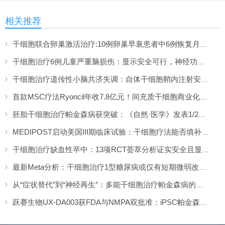
相关推荐
干细胞联合卵巢激活治疗:10例卵巢早衰患者中6例恢复月经,一年随访证实安全
干细胞治疗6例儿童严重脑损伤：显示安全可行，神经功能改善信号值得关注
干细胞治疗遗传性小脑共济失调：自体干细胞鞘内注射安全性与初步疗效解读
首款MSC疗法Ryoncil年收7.8亿元！间充质干细胞商业化里程碑深度解读
胚胎干细胞治疗帕金森病获突破：《自然·医学》发表1/2期临床12个月随访数据
MEDIPOST启动美国III期临床试验：干细胞疗法能否填补膝骨关节炎“治疗真空”？
干细胞治疗缺血性卒中：13项RCT荟萃分析证实安全且显著改善长期功能预后
最新Meta分析：干细胞治疗1型糖尿病或仅有短期微弱改善，难现持久临床获益
从“症状替代”到“神经再生”：多能干细胞治疗帕金森病的临床转化与未来展望
跃赛生物UX-DA003获FDA与NMPA双批准：iPSC帕金森病疗法中美同步临床