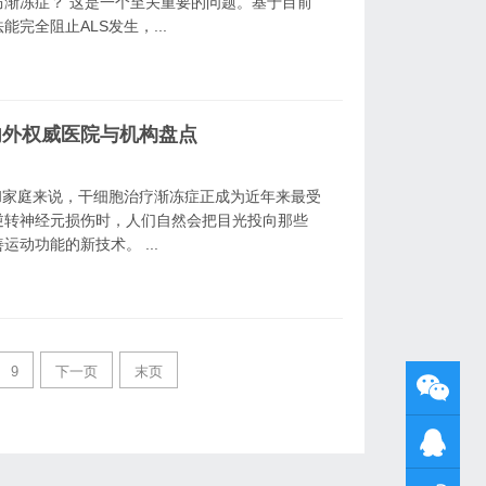
渐冻症？ 这是一个至关重要的问题。基于目前
完全阻止ALS发生，...
内外权威医院与机构盘点
和家庭来说，干细胞治疗渐冻症正成为近年来最受
逆转神经元损伤时，人们自然会把目光投向那些
动功能的新技术。 ...
9
下一页
末页