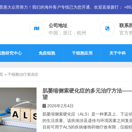
众而努力！我们的海外客户专线已为您开通。欢迎直接拨打： +852 94
公司地址
联系
中国，浙江，杭州
官方热线
细胞研究中心
免疫细胞
干细胞应用
关于中科
页
»
干细胞治疗渐冻症
肌萎缩侧索硬化症的多元治疗方法—
望
2026年2月4日
肌萎缩侧索硬化症（ALS）是一种累及上、下运
的生活质量。该疾病涉及遗传与环境因素之间复
目前可用于ALS的疾病修饰药物疗效有限，仅能轻微