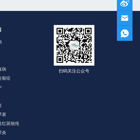
病
病
森病
扫码关注公众号
分裂症
中
症
早衰
性红斑狼疮
节炎