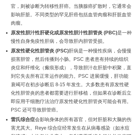
官，则被诊断为转移性肝癌。当胰腺癌扩散时，它通常会
影响肝脏。不同类型的罕见肝癌包括血管肉瘤和肝脏血管
肉瘤。
原发性胆汁性肝硬化或原发性胆汁性胆管炎 (PBC)
是一种
慢性自身免疫性肝病，会导致肝内胆管受损。
原发性硬化性胆管炎 (PSC)
肝病是一种慢性疾病，会慢慢
损害胆管，然后传播到小肠。PSC 患者患有持续的组织
炎症和纤维化（瘢痕形成），导致胆汁在肝脏中积聚，直
到它失去所有正常运作的能力。PSC 进展缓慢，肝功能
衰竭可在初步诊断后 8-15 年发生。大多数患有原发性硬
化性胆管炎的患者都需要进行肝移植，但如果在诊断后立
即应用干细胞疗法治疗原发性硬化性胆管炎可能会有用。
PSC 还可导致胆管癌。
雷氏综合症
会影响身体的所有器官，但对肝脏和大脑的伤
害尤其大。Reye 综合症经常发生在从病毒感染（如水痘