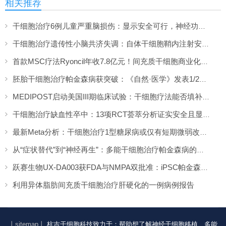
相关推荐
干细胞治疗6例儿童严重脑损伤：显示安全可行，神经功能改善信号值得关注
干细胞治疗遗传性小脑共济失调：自体干细胞鞘内注射安全性与初步疗效解读
首款MSC疗法Ryoncil年收7.8亿元！间充质干细胞商业化里程碑深度解读
胚胎干细胞治疗帕金森病获突破：《自然·医学》发表1/2期临床12个月随访数据
MEDIPOST启动美国III期临床试验：干细胞疗法能否填补膝骨关节炎“治疗真空”？
干细胞治疗缺血性卒中：13项RCT荟萃分析证实安全且显著改善长期功能预后
最新Meta分析：干细胞治疗1型糖尿病或仅有短期微弱改善，难现持久临床获益
从“症状替代”到“神经再生”：多能干细胞治疗帕金森病的临床转化与未来展望
跃赛生物UX-DA003获FDA与NMPA双批准：iPSC帕金森病疗法中美同步临床
利用异体脂肪间充质干细胞治疗肝硬化的一例病例报告
丨sitemap丨
杭吉干细胞科技致力于：帮助想了解神经干细胞移植、多能