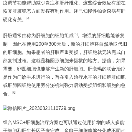
疫调节功能帮助减少炎症和肝纤维化。这些综合效应有望在
恢复肝脏稳态方面发挥有利作用。还已知慢性帕金森病与肝
[4]
硬化有关。
[5]
肝脏通常由称为肝细胞的细胞组成
。增强的肝细胞能够复
制，因此在使用200至300天后，新的肝细胞将自然地取代旧
的肝细胞。如果患者的肝脏严重受损，肝细胞就无法完成自
然复制过程。这就是椭圆形细胞来拯救的地方。据信，如果
需要，卵圆细胞也能够产生新的肝细胞。肝衰竭的联合治疗
是作为门诊手术进行的，旨在引入治疗水平的肝细胞肝细胞
或肝卵圆细胞使用旁分泌机制强力启动受损组织和细胞的愈
[6]
合。
组合MSC+肝细胞治疗方案也可以通过使用扩增的成人多能
干细胞和肝生长因子来完成。多能干细胞能够分化成不同种