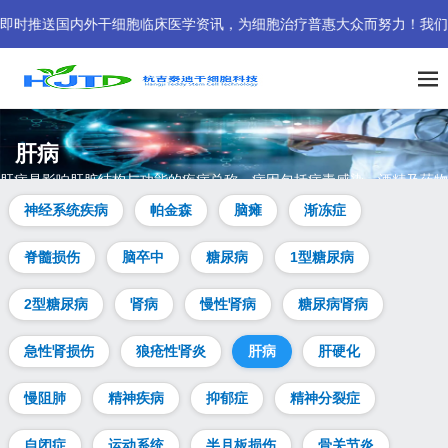
干细胞临床医学资讯，为细胞治疗普惠大众而努力！我们的海外客户专线已为您
肝病
肝病是影响肝脏结构与功能的疾病总称，病因包括病毒感染、酒精及药物
等。治疗需依病因及病情而定，涵盖药物、生活方式调整及肝移植等。本
神经系统疾病
帕金森
脑瘫
渐冻症
页解析肝病症状、病因、类型等常见问题，并提供干细胞治疗肝病的热点
答疑。
脊髓损伤
脑卒中
糖尿病
1型糖尿病
2型糖尿病
肾病
慢性肾病
糖尿病肾病
急性肾损伤
狼疮性肾炎
肝病
肝硬化
慢阻肺
精神疾病
抑郁症
精神分裂症
自闭症
运动系统
半月板损伤
骨关节炎