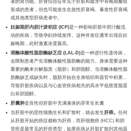
者的肾功能。肝肾综合征常见于肝脏和腹水中有晚期瘢痕
形成的患者，但也可能发生在急性肝衰竭、暴发性肝衰竭
或其他类型肝病患者中。
妊娠期肝内胆汁淤积症 (ICP)
是一种影响肝脏中胆汁酸流
动的疾病，导致孕妇持续发痒。这种并发症通常出现在妊
娠晚期，此时激素浓度最高。
溶酶体酸性脂肪酶缺乏症 (LAL-D)
是一种进行性遗传病，
会限制患者产生溶酶体酸性脂肪酶的能力。身体需要这种
重要的酶来分解脂质（脂肪）和胆固醇。当溶酶体酸性脂
肪酶缺乏或缺失时，脂肪开始在全身组织和器官中积累，
导致肝脏疾病以及与心血管疾病相关的高水平低密度脂蛋
白坏胆固醇。
肝囊肿
是良性但肝脏中充满液体的异常生长囊
当肝脏中的恶性细胞生长和扩散时，就会发生
肝癌。
任何
从肝脏开始的癌症都称为肝癌，而肝细胞癌 (HCC) 和胆
管癌是最常见的肝癌类型，如果疾病从肝脏扩散到其他器