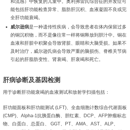
和流感）中恢复的儿童中。奥利弗雷氏综合征的并发症可
能包括肝功能检查异常、脂肪肝沉积、血液凝固不良或完
全肝功能衰竭。
威尔逊病
是一种遗传性疾病，会导致患者在体内保留过多
的铜沉积物，而不是像往常一样将铜释放到胆汁中。铜在
血液和肝脏中积聚会导致肾脏、眼睛和大脑受损。如果不
及时治疗，威尔逊氏病会导致严重的脑损伤、脊椎关节病
引起的肝脂肪变性、肾衰竭、肝衰竭和死亡。
肝病诊断及基因检测
用于诊断肝功能衰竭的血液测试和放射学扫描包括：
肝功能面板和肝功能测试 (LFT)、全血细胞计数综合代谢面板
(CMP)、Alpha-1抗胰蛋白酶、胆红素、DCP、AFP肿瘤标志
物、白蛋白、总蛋白、 GGT、PT、AMA、AST、ALP、