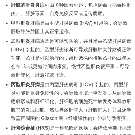
肝脏的肝炎炎症
可由多种因素引起，包括病毒（病毒性肝
炎）、肝脏毒素、自身免疫反应或遗传病症。
甲型肝炎肝病
是由甲型肝炎病毒 (HAV) 引起的，会导致
肝脏肿胀并阻止其正常运作。
乙型肝炎肝病
通常是可以预防的，并且是由乙型肝炎病毒
(HBV) 引起的。乙型肝炎诊断可导致肝脏肿大并妨碍正常
功能。乙肝是可以治疗的，超过95%的接触乙肝的成年人
会在1年或更短时间内康复。慢性乙型肝炎很严重，可导
致肝硬化、肝衰竭或肝癌。
丙型肝炎肝病
是由丙型肝炎病毒 (HCV) 引起的。丙型肝
炎可能是自身免疫性的，会导致肝脏严重发炎，从而导致
疤痕形成和肝纤维化。肝细胞的细胞死亡触发身体释放肝
脏中的炎症细胞，然后导致肝肿大（肝脏肿大）并且还导
致器官周围的 Glisson 囊（纤维弹性鞘）伸展导致疼痛。
肝肾综合征 (HRS)
是一种危险的疾病，会降低晚期肝病患