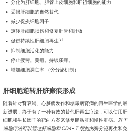
分化为肝细胞、胆管上皮细胞和肝祖细胞的能力
受损肝细胞的自然替代
减少促炎细胞因子
逆转肝细胞损伤和修复肝管和肝板
[3]
促进持续性肝细胞再生
抑制细胞活化的能力
停止疲劳。黄疸。持续瘙痒。
增加细胞凋亡率 （旁分泌机制）
肝细胞逆转肝脏瘢痕形成
随着针对肾衰竭、心脏病发作和糖尿病肾病的再生医学的最
新进展，终于有了一种有效的替代肝再生疗法，可以使用肝
细胞和生长因子的靶向方案来修复脂肪肝和慢性肝病。
肝干
细胞疗法可以通过肝细胞和 CD4+ T 细胞的
旁分泌再生和免