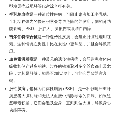
型糖尿病或肥胖等代谢综合征有关。
半乳糖血症
是一种遗传性疾病，可阻止患者加工半乳糖。
半乳糖在体内的快速积累会导致危险的并发症，例如肾功
能衰竭、PKD、肝肿大、脑损伤或眼睛白内障。
吉尔伯特综合征
是一种遗传性疾病，会阻止肝脏处理胆红
素。这种情况在男性中比在女性中更常见，并且会导致黄
疸。
血色素沉着症
是一种常见的遗传性疾病，会导致患者体内
吸收和储存过多的铁。过多的铁积聚对多个器官都非常危
险，尤其是肝脏，如果不加以治疗，可能会导致器官衰
竭。
肝性脑病
，
也称为门体性脑病 (PSE)，是一种影响严重肝
病患者大脑功能和无法从血液中清除毒素的疾病。如果这
些毒素积聚，它们会遍及全身，直到到达大脑，导致身心
功能障碍。