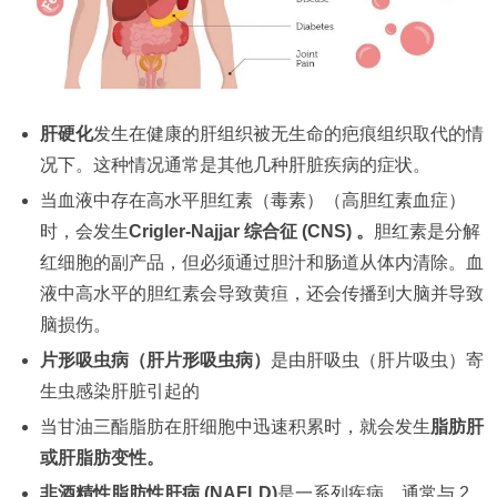
肝硬化
发生在健康的肝组织被无生命的疤痕组织取代的情
况下。这种情况通常是其他几种肝脏疾病的症状。
当血液中存在高水平胆红素（毒素）（高胆红素血症）
时，会发生
Crigler-Najjar 综合征 (CNS)
。
胆红素是分解
红细胞的副产品，但必须通过胆汁和肠道从体内清除。血
液中高水平的胆红素会导致黄疸，还会传播到大脑并导致
脑损伤。
片形吸虫病（肝片形吸虫病）
是由肝吸虫（肝片吸虫）寄
生虫感染肝脏引起的
当甘油三酯脂肪在肝细胞中迅速积累时，就会发生
脂肪肝
或肝脂肪变性
。
非酒精性脂肪性肝病 (NAFLD)
是一系列疾病，通常与 2