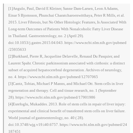
[1]Angulo, Paul, David E Kleiner, Sanne Dam-Larsen, Leon A Adams,
Einar S Bjornsson, Phunchai Charatcharoenwitthaya, Peter R Mills, et al.
2015. Liver Fibrosis, but No Other Histologic Features, Is Associated With
Long-term Outcomes of Patients With Nonalcoholic Fatty Liver Disease
in Thailand. Gastroenterology, no. 2 (April 29).
doi:10.1053/j.gastro.2015.04.043. https://www.ncbi.nlm.nih.gov/pubmed
/25935633
[2]Burkhard, Pierre R, Jacqueline Delavelle, Renaud Du Pasquier, and
Laurent Spahr. Chronic parkinsonism associated with cirrhosis: a distinct
subset of acquired hepatocerebral degeneration. Archives of neurology,
no. 4. https://www.ncbi.nlm.nih.gov/pubmed/12707065
[3]Cantz, Tobias, Michael P Manns, and Michael Ott. Stem cells in liver
regeneration and therapy. Cell and tissue research, no. 1 (September
28). https://www.ncbi.nlm.nih.gov/pubmed/17901986
[4]Esrefoglu, Mukaddes. 2013. Role of stem cells in repair of liver injury:
experimental and clinical benefit of transferred stem cells on liver failure.
World journal of gastroenterology, no. 40 ( 28).
doi:10.3748/wjg.v19.i40.6757. https://www.ncbi.nlm.nih.gov/pubmed/24
187451