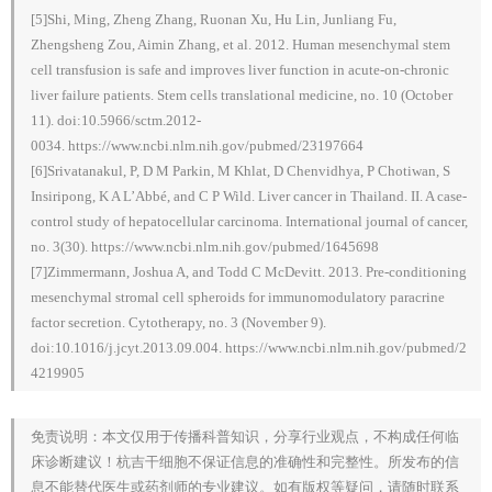
[5]Shi, Ming, Zheng Zhang, Ruonan Xu, Hu Lin, Junliang Fu,
Zhengsheng Zou, Aimin Zhang, et al. 2012. Human mesenchymal stem
cell transfusion is safe and improves liver function in acute-on-chronic
liver failure patients. Stem cells translational medicine, no. 10 (October
11). doi:10.5966/sctm.2012-
0034. https://www.ncbi.nlm.nih.gov/pubmed/23197664
[6]Srivatanakul, P, D M Parkin, M Khlat, D Chenvidhya, P Chotiwan, S
Insiripong, K A L’Abbé, and C P Wild. Liver cancer in Thailand. II. A case-
control study of hepatocellular carcinoma. International journal of cancer,
no. 3(30). https://www.ncbi.nlm.nih.gov/pubmed/1645698
[7]Zimmermann, Joshua A, and Todd C McDevitt. 2013. Pre-conditioning
mesenchymal stromal cell spheroids for immunomodulatory paracrine
factor secretion. Cytotherapy, no. 3 (November 9).
doi:10.1016/j.jcyt.2013.09.004. https://www.ncbi.nlm.nih.gov/pubmed/2
4219905
免责说明：本文仅用于传播科普知识，分享行业观点，不构成任何临
床诊断建议！杭吉干细胞不保证信息的准确性和完整性。所发布的信
息不能替代医生或药剂师的专业建议。如有版权等疑问，请随时联系