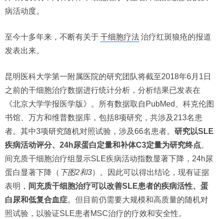
病活动度。
至今十多年来，不断有关于
干细胞疗法
治疗红斑狼疮的报道
发表出来。
昆明医科大学第一附属医院的研究团队将截至2018年6月1日
之前的干细胞治疗数据进行统计分析，分析结果已发表在
《北京大学学报医学版》。所有数据取自PubMed、科克伦图
书馆、万方和维普数据库，包括8项研究，共涉及213名患
者。其中3项研究随机对照试验，涉及66名患者。
研究以SLE
疾病活动评分、24h尿蛋白定量和补体C3定量为研究终点
。
间充质干细胞治疗组显示SLE疾病活动指数显著下降，24h尿
蛋白显著下降（
下图2和3
）。因此可以得出结论，现有证据
表明，
间充质干细胞治疗可以改善SLE患者的疾病活性、蛋
白尿和低复合血症
。但目前仍需要大规模和高质量的随机对
照试验，以验证SLE患者MSC治疗的疗效和安全性。