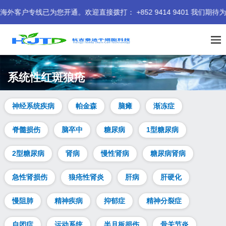
为您开通。欢迎直接拨打： +852 9414 9401 我们期待为您服务
系统性红斑狼疮
神经系统疾病
帕金森
脑瘫
渐冻症
脊髓损伤
脑卒中
糖尿病
1型糖尿病
2型糖尿病
肾病
慢性肾病
糖尿病肾病
急性肾损伤
狼疮性肾炎
肝病
肝硬化
慢阻肺
精神疾病
抑郁症
精神分裂症
自闭症
运动系统
半月板损伤
骨关节炎