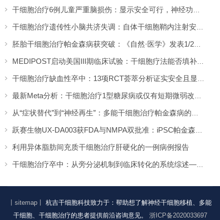
干细胞治疗6例儿童严重脑损伤：显示安全可行，神经功能改善信号值得关注
干细胞治疗遗传性小脑共济失调：自体干细胞鞘内注射安全性与初步疗效解读
胚胎干细胞治疗帕金森病获突破：《自然·医学》发表1/2期临床12个月随访数据
MEDIPOST启动美国III期临床试验：干细胞疗法能否填补膝骨关节炎“治疗真空”？
干细胞治疗缺血性卒中：13项RCT荟萃分析证实安全且显著改善长期功能预后
最新Meta分析：干细胞治疗1型糖尿病或仅有短期微弱改善，难现持久临床获益
从“症状替代”到“神经再生”：多能干细胞治疗帕金森病的临床转化与未来展望
跃赛生物UX-DA003获FDA与NMPA双批准：iPSC帕金森病疗法中美同步临床
利用异体脂肪间充质干细胞治疗肝硬化的一例病例报告
干细胞治疗卒中：从旁分泌机制到临床转化的系统综述——2026年最新进展
丨sitemap丨
杭吉干细胞科技致力于：帮助想了解神经干细胞移植、多能
干细胞、干细胞治疗的患者提供前沿咨询意见。
浙ICP备2020033697