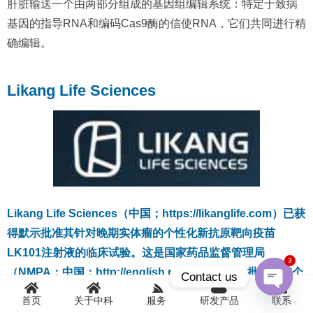
肝脏输送一个由两部分组成的基因组编辑系统：特定于致病
基因的指导RNA和编码Cas9酶的信使RNA，它们共同进行精
确编辑。
Likang Life Sciences
Likang Life Sciences（中国；https://likanglife.com）已获
得默示批准其针对晚期实体瘤的个性化新抗原靶向疫苗
LK101注射液的临床试验。这是国家药品监督管理局
3
（NMPA；中国；http://english.nmpa.gov.cn）批准的首个
Contact us
个性化新抗原疫苗和 mRNA 编辑产品) 进入临床阶段。
首页
关于中科
服务
研发产品
联系
Open
chaty