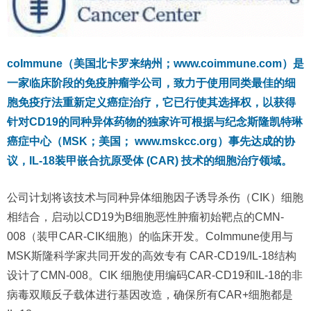
coImmune（美国北卡罗来纳州；www.coimmune.com）是
一家临床阶段的免疫肿瘤学公司，致力于使用同类最佳的细
胞免疫疗法重新定义癌症治疗，它已行使其选择权，以获得
针对CD19的同种异体药物的独家许可根据与纪念斯隆凯特琳
癌症中心（MSK；美国； www.mskcc.org）事先达成的协
议，IL-18装甲嵌合抗原受体 (CAR) 技术的细胞治疗领域。
公司计划将该技术与同种异体细胞因子诱导杀伤（CIK）细胞
相结合，启动以CD19为B细胞恶性肿瘤初始靶点的CMN-
008（装甲CAR-CIK细胞）的临床开发。CoImmune使用与
MSK斯隆科学家共同开发的高效专有 CAR-CD19/IL-18结构
设计了CMN-008。CIK 细胞使用编码CAR-CD19和IL-18的非
病毒双顺反子载体进行基因改造，确保所有CAR+细胞都是