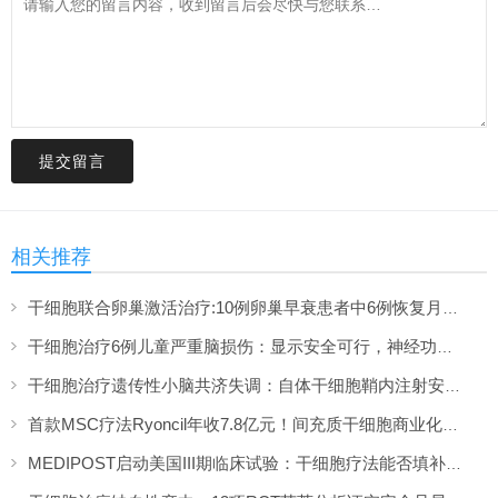
提交留言
相关推荐
干细胞联合卵巢激活治疗:10例卵巢早衰患者中6例恢复月经,一年随访证实安全
干细胞治疗6例儿童严重脑损伤：显示安全可行，神经功能改善信号值得关注
干细胞治疗遗传性小脑共济失调：自体干细胞鞘内注射安全性与初步疗效解读
首款MSC疗法Ryoncil年收7.8亿元！间充质干细胞商业化里程碑深度解读
MEDIPOST启动美国III期临床试验：干细胞疗法能否填补膝骨关节炎“治疗真空”？