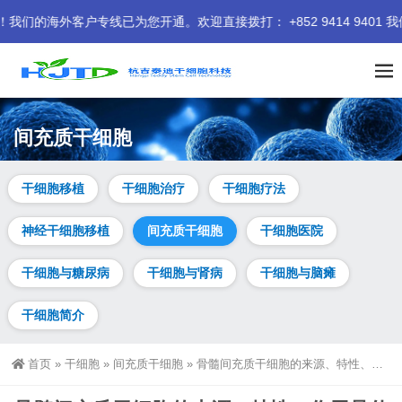
客户专线已为您开通。欢迎直接拨打： +852 9414 9401 我们
间充质干细胞
干细胞移植
干细胞治疗
干细胞疗法
神经干细胞移植
间充质干细胞
干细胞医院
干细胞与糖尿病
干细胞与肾病
干细胞与脑瘫
干细胞简介
首页
»
干细胞
»
间充质干细胞
»
骨髓间充质干细胞的来源、特性、作用是什么？