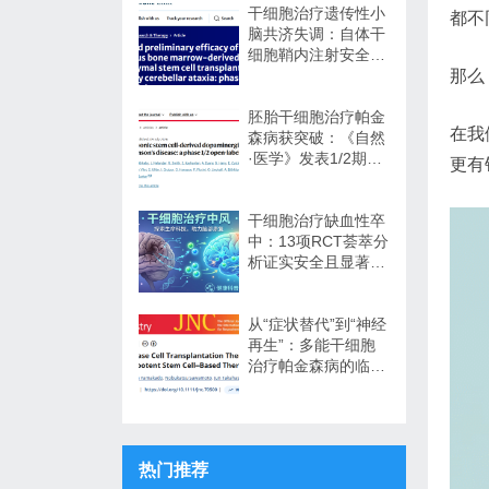
干细胞治疗遗传性小
都不
脑共济失调：自体干
细胞鞘内注射安全性
与初步疗效解读
那么
胚胎干细胞治疗帕金
在我
森病获突破：《自然
·医学》发表1/2期临
更有
床12个月随访数据
干细胞治疗缺血性卒
中：13项RCT荟萃分
析证实安全且显著改
善长期功能预后
从“症状替代”到“神经
再生”：多能干细胞
治疗帕金森病的临床
转化与未来展望
热门推荐