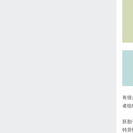
有很
者组
胚胎
特异