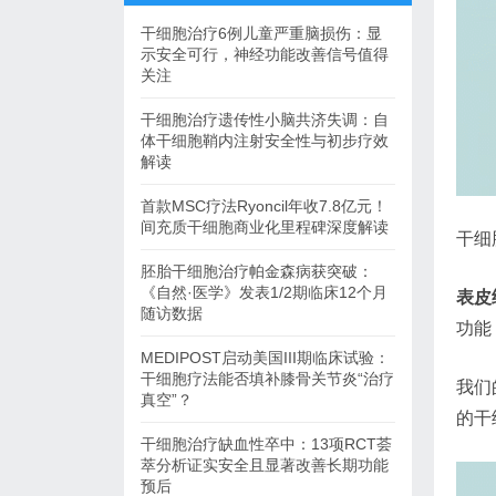
干细胞治疗6例儿童严重脑损伤：显
示安全可行，神经功能改善信号值得
关注
干细胞治疗遗传性小脑共济失调：自
体干细胞鞘内注射安全性与初步疗效
解读
首款MSC疗法Ryoncil年收7.8亿元！
间充质干细胞商业化里程碑深度解读
干细
胚胎干细胞治疗帕金森病获突破：
《自然·医学》发表1/2期临床12个月
表皮
随访数据
功能
MEDIPOST启动美国III期临床试验：
干细胞疗法能否填补膝骨关节炎“治疗
我们
真空”？
的干
干细胞治疗缺血性卒中：13项RCT荟
萃分析证实安全且显著改善长期功能
预后