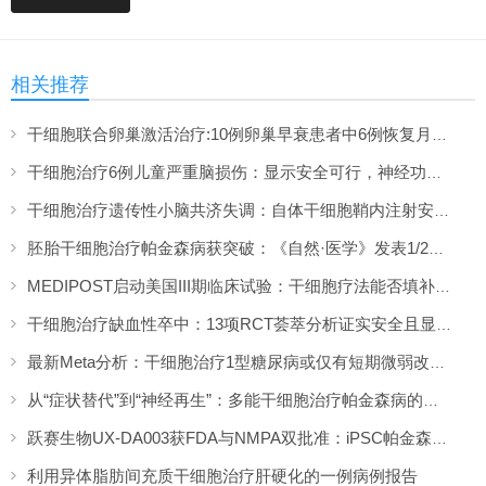
相关推荐
干细胞联合卵巢激活治疗:10例卵巢早衰患者中6例恢复月经,一年随访证实安全
干细胞治疗6例儿童严重脑损伤：显示安全可行，神经功能改善信号值得关注
干细胞治疗遗传性小脑共济失调：自体干细胞鞘内注射安全性与初步疗效解读
胚胎干细胞治疗帕金森病获突破：《自然·医学》发表1/2期临床12个月随访数据
MEDIPOST启动美国III期临床试验：干细胞疗法能否填补膝骨关节炎“治疗真空”？
干细胞治疗缺血性卒中：13项RCT荟萃分析证实安全且显著改善长期功能预后
最新Meta分析：干细胞治疗1型糖尿病或仅有短期微弱改善，难现持久临床获益
从“症状替代”到“神经再生”：多能干细胞治疗帕金森病的临床转化与未来展望
跃赛生物UX-DA003获FDA与NMPA双批准：iPSC帕金森病疗法中美同步临床
利用异体脂肪间充质干细胞治疗肝硬化的一例病例报告