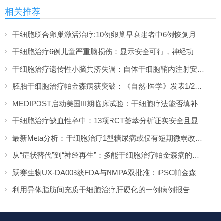
相关推荐
干细胞联合卵巢激活治疗:10例卵巢早衰患者中6例恢复月经,一年随访证实安全
干细胞治疗6例儿童严重脑损伤：显示安全可行，神经功能改善信号值得关注
干细胞治疗遗传性小脑共济失调：自体干细胞鞘内注射安全性与初步疗效解读
胚胎干细胞治疗帕金森病获突破：《自然·医学》发表1/2期临床12个月随访数据
MEDIPOST启动美国III期临床试验：干细胞疗法能否填补膝骨关节炎“治疗真空”？
干细胞治疗缺血性卒中：13项RCT荟萃分析证实安全且显著改善长期功能预后
最新Meta分析：干细胞治疗1型糖尿病或仅有短期微弱改善，难现持久临床获益
从“症状替代”到“神经再生”：多能干细胞治疗帕金森病的临床转化与未来展望
跃赛生物UX-DA003获FDA与NMPA双批准：iPSC帕金森病疗法中美同步临床
利用异体脂肪间充质干细胞治疗肝硬化的一例病例报告