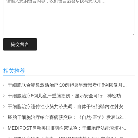
提交留言
相关推荐
干细胞联合卵巢激活治疗:10例卵巢早衰患者中6例恢复月经,一年随访证实安全
干细胞治疗6例儿童严重脑损伤：显示安全可行，神经功能改善信号值得关注
干细胞治疗遗传性小脑共济失调：自体干细胞鞘内注射安全性与初步疗效解读
胚胎干细胞治疗帕金森病获突破：《自然·医学》发表1/2期临床12个月随访数据
MEDIPOST启动美国III期临床试验：干细胞疗法能否填补膝骨关节炎“治疗真空”？