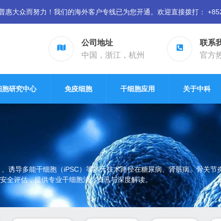
众而努力！我们的海外客户专线已为您开通。欢迎直接拨打： +852 94
公司地址
联系
中国，浙江，杭州
官方热线
细胞研究中心
免疫细胞
干细胞应用
关于中科
）、诱导多能干细胞（iPSC）等多元技术路径在糖尿病、肾脏病、骨关
安全评估，提供专业干细胞治疗资讯与深度解读。