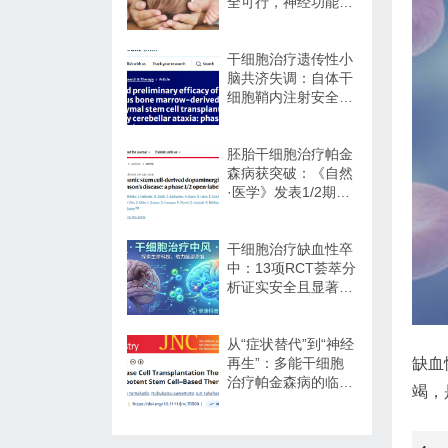
全可行，神经功能改
善信号值得关注
干细胞治疗遗传性小
脑共济失调：自体干
细胞鞘内注射安全性
与初步疗效解读
胚胎干细胞治疗帕金
森病获突破：《自然
·医学》发表1/2期临
床12个月随访数据
干细胞治疗缺血性卒
中：13项RCT荟萃分
析证实安全且显著改
善长期功能预后
从“症状替代”到“神经
缺血
再生”：多能干细胞
治疗帕金森病的临床
竭，
转化与未来展望