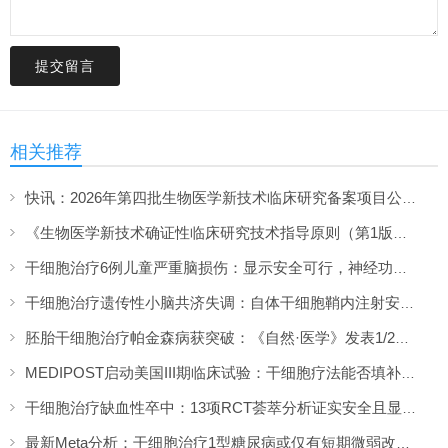
提交留言
相关推荐
快讯：2026年第四批生物医学新技术临床研究备案项目公布，共12项
《生物医学新技术确证性临床研究技术指导原则（第1版）》解读
干细胞治疗6例儿童严重脑损伤：显示安全可行，神经功能改善信号值得关注
干细胞治疗遗传性小脑共济失调：自体干细胞鞘内注射安全性与初步疗效解读
胚胎干细胞治疗帕金森病获突破：《自然·医学》发表1/2期临床12个月随访数据
MEDIPOST启动美国III期临床试验：干细胞疗法能否填补膝骨关节炎“治疗真空”？
干细胞治疗缺血性卒中：13项RCT荟萃分析证实安全且显著改善长期功能预后
最新Meta分析：干细胞治疗1型糖尿病或仅有短期微弱改善，难现持久临床获益