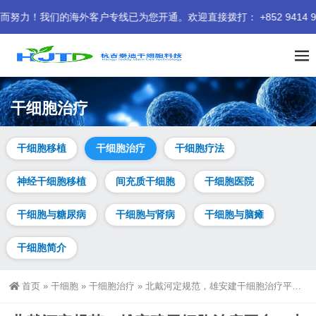
的海外客户专线已为您开通。欢迎直接拨打： +852 9414 9401
干细胞治疗
干细胞移植
干细胞治疗
干细胞疗法
神经干细胞移植
间充质干细胞
干细胞医院
干细胞与糖尿病
干细胞与肾病
干细胞与脑瘫
干细胞简介
首页
»
干细胞
»
干细胞治疗
»
北戴河定规范，雄安建干细胞治疗平台：中国细胞治疗迎来战略闭环