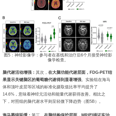
图5：神经影像学：参与者在基线和治疗后6个月接受神经影
像学检查。
脑代谢活动增强：
其次，
在大脑功能代谢层面，FDG-PET结
果显示关键脑区的葡萄糖代谢得到显著增强
。实验组在海马
体和顶叶皮层等区域的标准化摄取值比率平均提升了
14.6%，意味着神经元活动和能量代谢获得改善。相比之
下，对照组的脑代谢水平则呈轻微下降趋势（图5B）。
海马萎缩延缓：
第三，
在脑结构保护层面，MRI扫描证实治