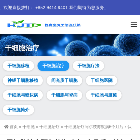
52 9414 9401 我们期待为您服务。
干细胞治疗
干细胞移植
干细胞治疗
干细胞疗法
神经干细胞移植
间充质干细胞
干细胞医院
干细胞与糖尿病
干细胞与肾病
干细胞与脑瘫
干细胞简介
首页
»
干细胞
»
干细胞治疗
»
干细胞治疗阿尔茨海默病6个月后：认知功能、脑代谢与海马体结构的同步改善