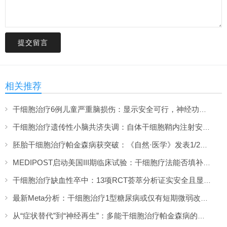
提交留言
相关推荐
干细胞治疗6例儿童严重脑损伤：显示安全可行，神经功能改善信号值得关注
干细胞治疗遗传性小脑共济失调：自体干细胞鞘内注射安全性与初步疗效解读
胚胎干细胞治疗帕金森病获突破：《自然·医学》发表1/2期临床12个月随访数据
MEDIPOST启动美国III期临床试验：干细胞疗法能否填补膝骨关节炎“治疗真空”？
干细胞治疗缺血性卒中：13项RCT荟萃分析证实安全且显著改善长期功能预后
最新Meta分析：干细胞治疗1型糖尿病或仅有短期微弱改善，难现持久临床获益
从“症状替代”到“神经再生”：多能干细胞治疗帕金森病的临床转化与未来展望