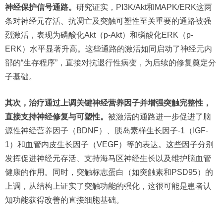
神经保护信号通路。
研究证实，PI3K/Akt和MAPK/ERK这两
条对神经元存活、抗凋亡及突触可塑性至关重要的通路被强
烈激活，表现为磷酸化Akt（p-Akt）和磷酸化ERK（p-
ERK）水平显著升高。这些通路的激活如同启动了神经元内
部的“生存程序”，直接对抗退行性病变，为后续的修复奠定分
子基础。
其次，治疗通过上调关键神经营养因子并增强突触完整性，
直接支持神经修复与可塑性。
被激活的通路进一步促进了脑
源性神经营养因子（BDNF）、胰岛素样生长因子-1（IGF-
1）和血管内皮生长因子（VEGF）等的表达。这些因子分别
发挥促进神经元存活、支持海马区神经生长以及维护脑血管
健康的作用。同时，突触标志蛋白（如突触素和PSD95）的
上调，从结构上证实了突触功能的强化，这很可能是患者认
知功能获得改善的直接细胞基础。