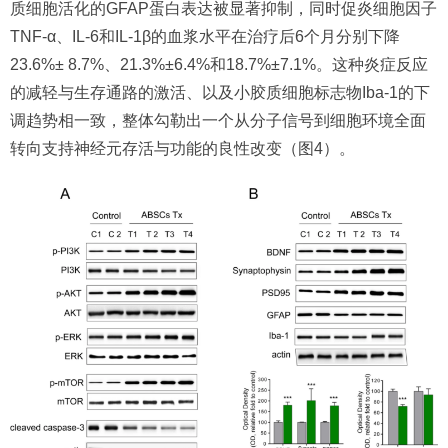
质细胞活化的GFAP蛋白表达被显著抑制，同时促炎细胞因子
TNF-α、IL-6和IL-1β的血浆水平在治疗后6个月分别下降
23.6%± 8.7%、21.3%±6.4%和18.7%±7.1%。这种炎症反应
的减轻与生存通路的激活、以及小胶质细胞标志物Iba-1的下
调趋势相一致，整体勾勒出一个从分子信号到细胞环境全面
转向支持神经元存活与功能的良性改变（图4）。