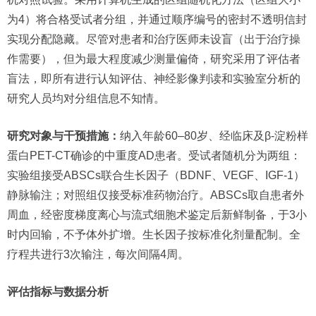
为4）将合格受试者分组，并通过顺序编号的密封不透明信封
实现分配隐藏。尽管对患者和治疗医师未设盲（出于治疗操
作需要），但为最大程度减少测量偏倚，研究采用了评估者
盲法，即所有进行认知评估、神经影像判读和实验室分析的
研究人员均对分组信息不知情。
研究对象与干预措施：
纳入年龄60–80岁、经临床及β-淀粉样
蛋白PET-CT确诊的中重度AD患者。受试者随机分为两组：
实验组接受ABSCs联合生长因子（BDNF、VEGF、IGF-1）
静脉输注；对照组仅接受标准药物治疗。ABSCs取自患者外
周血，经密度梯度离心与流式细胞术鉴定后新鲜制备，于3小
时内回输，不予体外扩增。生长因子按标准化剂量配制。全
疗程共进行3次输注，每次间隔4周。
评估指标与数据分析