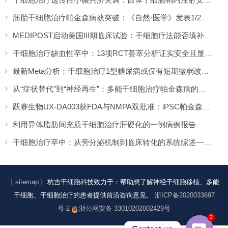
胚胎干细胞治疗帕金森病获突破：《自然·医学》发表1/2期临床12个月随访数据
MEDIPOST启动美国III期临床试验：干细胞疗法能否填补膝骨关节炎“治疗真空”？
干细胞治疗缺血性卒中：13项RCT荟萃分析证实安全且显著改善长期功能预后
最新Meta分析：干细胞治疗1型糖尿病或仅有短期微弱改善，难现持久临床获益
从“症状替代”到“神经再生”：多能干细胞治疗帕金森病的临床转化与未来展望
跃赛生物UX-DA003获FDA与NMPA双批准：iPSC帕金森病疗法中美同步临床
利用异体脂肪间充质干细胞治疗肝硬化的一例病例报告
干细胞治疗卒中：从旁分泌机制到临床转化的系统综述——2026年最新进展
丨sitemap丨
杭吉干细胞科技致力于：帮助想了解神经干细胞移植、多能
干细胞、干细胞治疗的患者提供前沿咨询意见。
浙ICP备2020033697
号-2
浙公网安备 33010202002429号
3