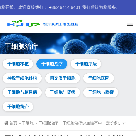
打： +852 9414 9401 我们期待为您服务。
干细胞治疗
干细胞移植
干细胞治疗
干细胞疗法
神经干细胞移植
间充质干细胞
干细胞医院
干细胞与糖尿病
干细胞与肾病
干细胞与脑瘫
干细胞简介
首页
»
干细胞
»
干细胞治疗
»
干细胞治疗缺血性卒中，定价多少才划算？日本研究给出答案：3746美元以内