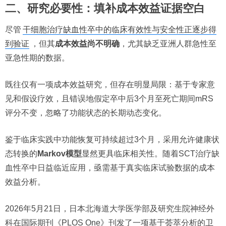
二、研究必要性：填补成本效益证据空白
尽管
干细胞治疗缺血性卒中的临床有效性与安全性正逐步得
到验证
，但其
成本效益尚不明确
，尤其缺乏亚洲人群急性至
亚急性期的数据。
既往仅有一项成本效益研究，但存在明显局限：基于专家意
见和假设疗效，且错误地假定卒中后3个月至死亡期间mRS
评分不变，忽略了功能状态的长期动态变化。
鉴于临床实践中功能恢复可持续超过3个月，采用允许健康状
态转换的
Markov模型
显然更具临床相关性。随着SCT治疗缺
血性卒中日益临近应用，亟需基于真实临床试验数据的成本
效益分析。
2026年5月21日，日本北海道大学医学部及研究生院神经外
科在国际期刊《PLOS One》刊发了一项基于荟萃分析的卫