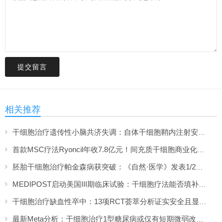
提交留言
相关推荐
干细胞治疗遗传性小脑共济失调：自体干细胞鞘内注射安全性与初步疗效解读
首款MSC疗法Ryoncil年收7.8亿元！间充质干细胞商业化里程碑深度解读
胚胎干细胞治疗帕金森病获突破：《自然·医学》发表1/2期临床12个月随访数据
MEDIPOST启动美国III期临床试验：干细胞疗法能否填补膝骨关节炎“治疗真空”？
干细胞治疗缺血性卒中：13项RCT荟萃分析证实安全且显著改善长期功能预后
最新Meta分析：干细胞治疗1型糖尿病或仅有短期微弱改善，难现持久临床获益