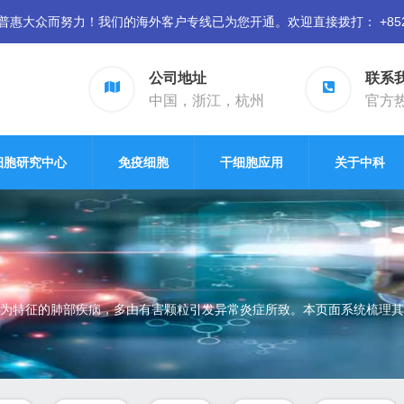
众而努力！我们的海外客户专线已为您开通。欢迎直接拨打： +852 94
公司地址
联系
中国，浙江，杭州
官方热线
细胞研究中心
免疫细胞
干细胞应用
关于中科
为特征的肺部疾病，多由有害颗粒引发异常炎症所致。本页面系统梳理其