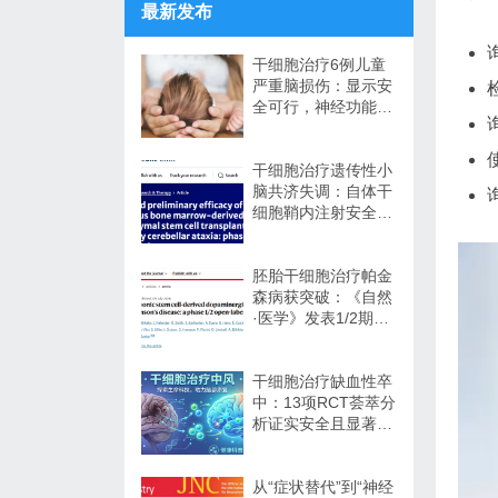
最新发布
干细胞治疗6例儿童
严重脑损伤：显示安
全可行，神经功能改
善信号值得关注
干细胞治疗遗传性小
脑共济失调：自体干
细胞鞘内注射安全性
与初步疗效解读
胚胎干细胞治疗帕金
森病获突破：《自然
·医学》发表1/2期临
床12个月随访数据
干细胞治疗缺血性卒
中：13项RCT荟萃分
析证实安全且显著改
善长期功能预后
从“症状替代”到“神经