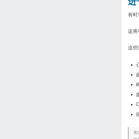
进
有时
这将
这些
免