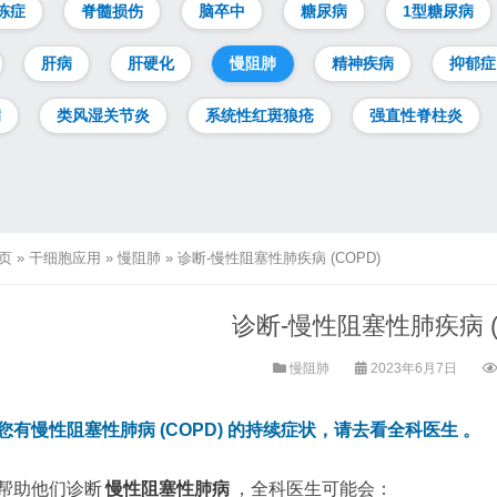
冻症
脊髓损伤
脑卒中
糖尿病
1型糖尿病
肝病
肝硬化
慢阻肺
精神疾病
抑郁症
病
类风湿关节炎
系统性红斑狼疮
强直性脊柱炎
页
»
干细胞应用
»
慢阻肺
»
诊断-慢性阻塞性肺疾病 (COPD)
诊断-慢性阻塞性肺疾病 (
慢阻肺
2023年6月7日
您有慢性阻塞性肺病 (COPD) 的持续症状，请去看全科医生 。
帮助他们诊断
慢性阻塞性肺病
，全科医生可能会：