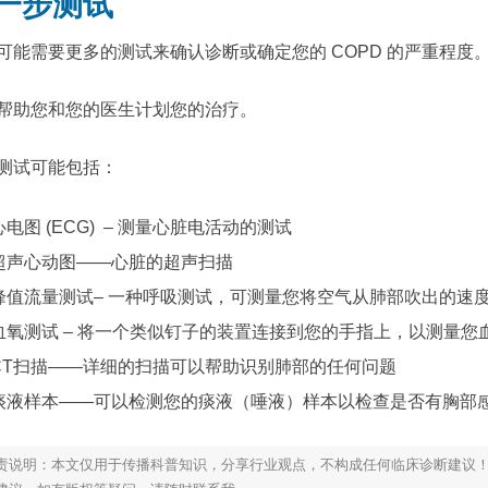
一步测试
可能需要更多的测试来确认诊断或确定您的 COPD 的严重程度
帮助您和您的医生计划您的治疗。
测试可能包括：
心电图 (ECG) – 测量心脏电活动的测试
超声心动图——心脏的超声扫描
峰值流量测试– 一种呼吸测试，可测量您将空气从肺部吹出的速
血氧测试 – 将一个类似钉子的装置连接到您的手指上，以测量您
CT扫描——详细的扫描可以帮助识别肺部的任何问题
痰液样本——可以检测您的痰液（唾液）样本以检查是否有胸部
责说明：本文仅用于传播科普知识，分享行业观点，不构成任何临床诊断建议