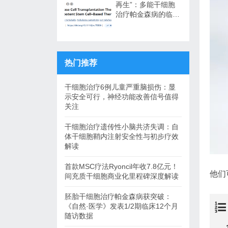
再生”：多能干细胞
治疗帕金森病的临床
转化与未来展望
热门推荐
干细胞治疗6例儿童严重脑损伤：显
示安全可行，神经功能改善信号值得
关注
干细胞治疗遗传性小脑共济失调：自
体干细胞鞘内注射安全性与初步疗效
解读
首款MSC疗法Ryoncil年收7.8亿元！
他们
间充质干细胞商业化里程碑深度解读
胚胎干细胞治疗帕金森病获突破：
《自然·医学》发表1/2期临床12个月
随访数据