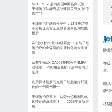
MEDIPOST启动美国III期临床试验：
干细胞疗法能否填补膝骨关节炎“治疗
真空”？
干细胞治疗缺血性卒中：13项RCT荟
萃分析证实安全且显著改善长期功能
预后
肺
从“症状替代”到“神经再生”：多能干细
胞治疗帕金森病的临床转化与未来展
肺量
望
跃赛生物UX-DA003获FDA与NMPA
在吸
双批准：iPSC帕金森病疗法中美同步
道。
临床
利用异体脂肪间充质干细胞治疗肝硬
肺活
化的一例病例报告
获得
干细胞治疗卒中：从旁分泌机制到临
床转化的系统综述——2026年最新进
将读
展