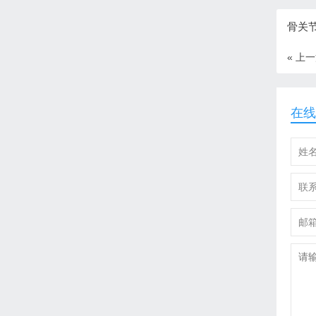
骨关
« 上
在线