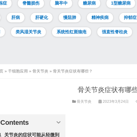
冻症
脊髓损伤
脑卒中
糖尿病
1型糖尿病
肝病
肝硬化
慢阻肺
精神疾病
抑郁症
病
类风湿关节炎
系统性红斑狼疮
强直性脊柱炎
页
»
干细胞应用
»
骨关节炎
»
骨关节炎症状有哪些？
骨关节炎症状有哪
骨关节炎
2023年3月24日
Contents
关节炎的症状可能从轻微到