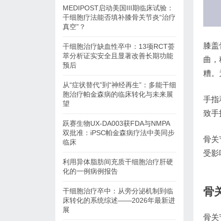
MEDIPOST启动美国III期临床试验：
干细胞疗法能否填补膝骨关节炎“治疗
真空”？
膝盖
干细胞治疗缺血性卒中：13项RCT荟
萃分析证实安全且显著改善长期功能
曲，
预后
糟。
从“症状替代”到“神经再生”：多能干细
胞治疗帕金森病的临床转化与未来展
手指
望
致手
跃赛生物UX-DA003获FDA与NMPA
双批准：iPSC帕金森病疗法中美同步
骨关
临床
受影
利用异体脂肪间充质干细胞治疗肝硬
化的一例病例报告
骨
干细胞治疗卒中：从旁分泌机制到临
床转化的系统综述——2026年最新进
展
骨关