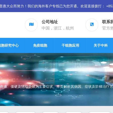
众而努力！我们的海外客户专线已为您开通。欢迎直接拨打： +852 94
公司地址
联系
中国，浙江，杭州
官方热线
细胞研究中心
免疫细胞
干细胞应用
关于中科
疼痛、僵硬及活动受限为主要症状。本页解析其病因、症状及阶梯治疗方