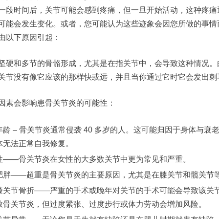
一段时间后，关节可能会感到疼痛，但一旦开始活动，这种疼痛
可能会发生变化。或者，您可能认为这些迹象会因您所做的事情
由以下原因引起：
坚硬和多节的骨骼形成，尤其是在指关节中，会导致这种情况。
关节没有像它应该的那样快或远，并且当你通过它时它会发出刺
因素会影响患骨关节炎的可能性：
年龄 – 骨关节炎通常侵袭 40 多岁的人。这可能归因于身体与
体无法正常自我修复。
性——骨关节炎在女性的大多数关节中更为常见和严重。
肥胖——超重是骨关节炎的主要原因，尤其是在膝关节和髋关节
膝关节骨折——严重的手术或晚年对关节的手术可能会导致该关
致骨关节炎，但过度紧张、过度步行或体力劳动会增加风险。