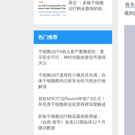
再生”：多能干细胞
骨关
治疗帕金森病的临床
规则
转化与未来展望
热门推荐
干细胞治疗6例儿童严重脑损伤：显
示安全可行，神经功能改善信号值得
关注
干细胞治疗遗传性小脑共济失调：自
体干细胞鞘内注射安全性与初步疗效
解读
首款MSC疗法Ryoncil年收7.8亿元！
间充质干细胞商业化里程碑深度解读
胚胎干细胞治疗帕金森病获突破：
《自然·医学》发表1/2期临床12个月
随访数据