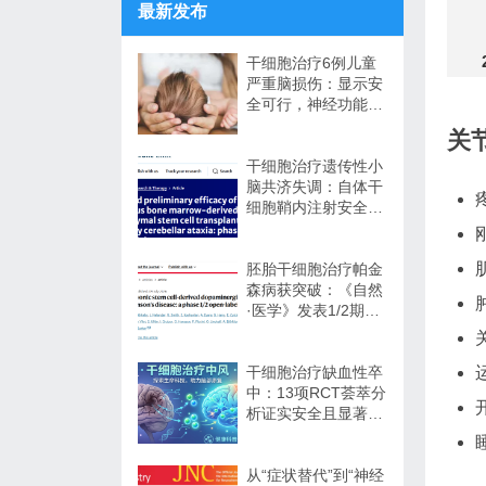
最新发布
干细胞治疗6例儿童
严重脑损伤：显示安
全可行，神经功能改
善信号值得关注
关
干细胞治疗遗传性小
脑共济失调：自体干
细胞鞘内注射安全性
与初步疗效解读
胚胎干细胞治疗帕金
森病获突破：《自然
·医学》发表1/2期临
床12个月随访数据
干细胞治疗缺血性卒
中：13项RCT荟萃分
析证实安全且显著改
善长期功能预后
从“症状替代”到“神经