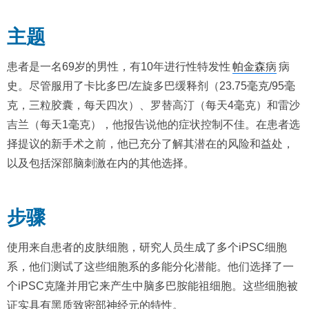
主题
患者是一名69岁的男性，有10年进行性特发性
帕金森病
病
史。尽管服用了卡比多巴/左旋多巴缓释剂（23.75毫克/95毫
克，三粒胶囊，每天四次）、罗替高汀（每天4毫克）和雷沙
吉兰（每天1毫克），他报告说他的症状控制不佳。在患者选
择提议的新手术之前，他已充分了解其潜在的风险和益处，
以及包括深部脑刺激在内的其他选择。
步骤
使用来自患者的皮肤细胞，研究人员生成了多个iPSC细胞
系，他们测试了这些细胞系的多能分化潜能。他们选择了一
个iPSC克隆并用它来产生中脑多巴胺能祖细胞。这些细胞被
证实具有黑质致密部神经元的特性。