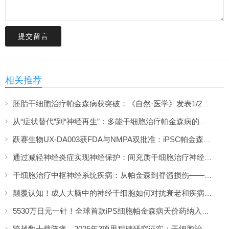
提交留言
相关推荐
胚胎干细胞治疗帕金森病获突破：《自然·医学》发表1/2期临床12个月随访数据
从“症状替代”到“神经再生”：多能干细胞治疗帕金森病的临床转化与未来展望
跃赛生物UX-DA003获FDA与NMPA双批准：iPSC帕金森病疗法中美同步临床
通过减轻神经炎症实现神经保护：间充质干细胞治疗神经系统疾病的机制与前景
干细胞治疗中枢神经系统疾病：从帕金森到脊髓损伤——2026年临床进展综述
颠覆认知！成人大脑中的神经干细胞如何对抗衰老和疾病？2026年最新研究进展
5530万日元一针！全球首款iPS细胞帕金森病天价药纳入日本医保