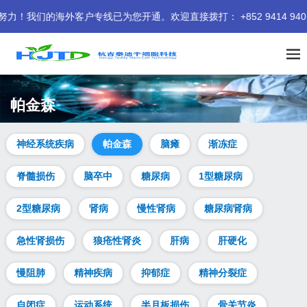
的海外客户专线已为您开通。欢迎直接拨打： +852 9414 9401 
帕金森
神经系统疾病
帕金森
脑瘫
渐冻症
脊髓损伤
脑卒中
糖尿病
1型糖尿病
2型糖尿病
肾病
慢性肾病
糖尿病肾病
急性肾损伤
狼疮性肾炎
肝病
肝硬化
慢阻肺
精神疾病
抑郁症
精神分裂症
自闭症
运动系统
半月板损伤
骨关节炎