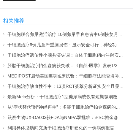
相关推荐
干细胞联合卵巢激活治疗:10例卵巢早衰患者中6例恢复月经,一年随访证实安全
干细胞治疗6例儿童严重脑损伤：显示安全可行，神经功能改善信号值得关注
干细胞治疗遗传性小脑共济失调：自体干细胞鞘内注射安全性与初步疗效解读
胚胎干细胞治疗帕金森病获突破：《自然·医学》发表1/2期临床12个月随访数据
MEDIPOST启动美国III期临床试验：干细胞疗法能否填补膝骨关节炎“治疗真空”？
干细胞治疗缺血性卒中：13项RCT荟萃分析证实安全且显著改善长期功能预后
最新Meta分析：干细胞治疗1型糖尿病或仅有短期微弱改善，难现持久临床获益
从“症状替代”到“神经再生”：多能干细胞治疗帕金森病的临床转化与未来展望
跃赛生物UX-DA003获FDA与NMPA双批准：iPSC帕金森病疗法中美同步临床
利用异体脂肪间充质干细胞治疗肝硬化的一例病例报告