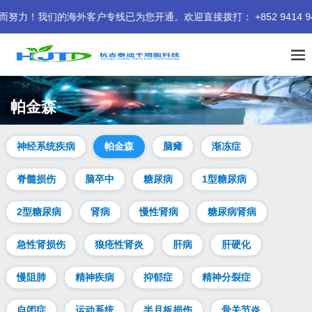
们的海外客户专线已为您开通。欢迎直接拨打： +852 9414 9401
帕金森
神经系统疾病
帕金森
脑瘫
渐冻症
脊髓损伤
脑卒中
糖尿病
1型糖尿病
2型糖尿病
肾病
慢性肾病
糖尿病肾病
急性肾损伤
狼疮性肾炎
肝病
肝硬化
慢阻肺
精神疾病
抑郁症
精神分裂症
自闭症
运动系统
半月板损伤
骨关节炎