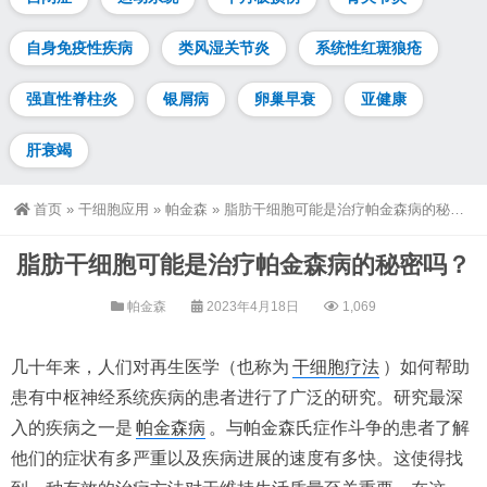
自身免疫性疾病
类风湿关节炎
系统性红斑狼疮
强直性脊柱炎
银屑病
卵巢早衰
亚健康
肝衰竭
首页
»
干细胞应用
»
帕金森
»
脂肪干细胞可能是治疗帕金森病的秘密吗？
脂肪干细胞可能是治疗帕金森病的秘密吗？
帕金森
2023年4月18日
1,069
几十年来，人们对再生医学（也称为
干细胞疗法
）如何帮助
患有中枢神经系统疾病的患者进行了广泛的研究。研究最深
入的疾病之一是
帕金森病
。与帕金森氏症作斗争的患者了解
他们的症状有多严重以及疾病进展的速度有多快。这使得找