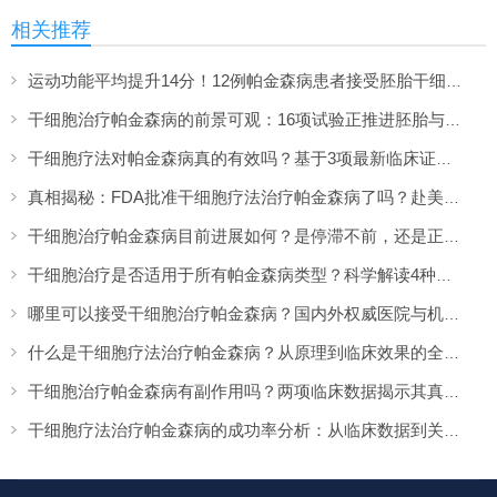
相关推荐
运动功能平均提升14分！12例帕金森病患者接受胚胎干细胞治疗，1年随访获显著疗效
干细胞治疗帕金森病的前景可观：16项试验正推进胚胎与iPSCs疗法
干细胞疗法对帕金森病真的有效吗？基于3项最新临床证据的权威解答
真相揭秘：FDA批准干细胞疗法治疗帕金森病了吗？赴美治疗是否合法？
干细胞治疗帕金森病目前进展如何？是停滞不前，还是正在加速突破？
干细胞治疗是否适用于所有帕金森病类型？科学解读4种不同类型的适用性
哪里可以接受干细胞治疗帕金森病？国内外权威医院与机构指南
什么是干细胞疗法治疗帕金森病？从原理到临床效果的全面解答
干细胞治疗帕金森病有副作用吗？两项临床数据揭示其真实风险与安全性
干细胞疗法治疗帕金森病的成功率分析：从临床数据到关键影响因素