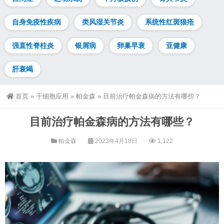
自身免疫性疾病
类风湿关节炎
系统性红斑狼疮
强直性脊柱炎
银屑病
卵巢早衰
亚健康
肝衰竭
首页
»
干细胞应用
»
帕金森
»
目前治疗帕金森病的方法有哪些？
目前治疗帕金森病的方法有哪些？
帕金森
2023年4月18日
1,122