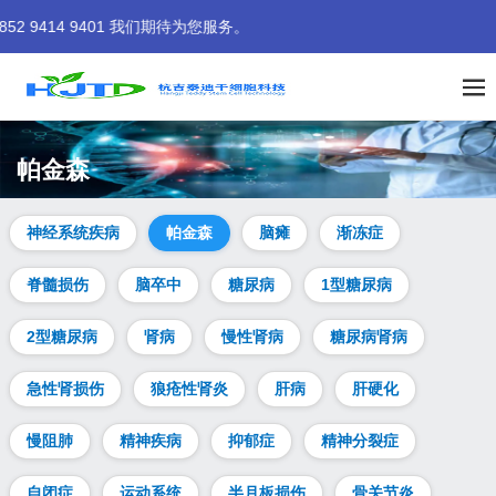
4 9401 我们期待为您服务。
帕金森
神经系统疾病
帕金森
脑瘫
渐冻症
脊髓损伤
脑卒中
糖尿病
1型糖尿病
2型糖尿病
肾病
慢性肾病
糖尿病肾病
急性肾损伤
狼疮性肾炎
肝病
肝硬化
慢阻肺
精神疾病
抑郁症
精神分裂症
自闭症
运动系统
半月板损伤
骨关节炎