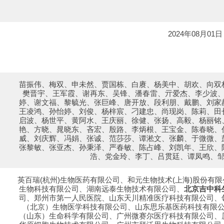
2024年08月01日
苗振伟、梅双、申未然、贾国栋、白赓、杨美中、胡欢、向双
樊晋宇、王军霞、谢再东、吴锋、潘春雷、亓爱杰、李少波
婷、谢文福、黎毓光、张巨峰、唐开放、段利朋、戴鹏、刘家
王凌鸿、孙怡婷、刘俊、杨梓宸、刁建忠、尚现岗、陈莉、田
启波、杨世平、黄阿水、王庆丽、徐健、张扬、高毅、杨丽铭
艳、方晓、晁晓东、吝宏、殷路、李炳根、王宝金、陈春晓、
威、刘庆辉、冯娟、张诚、范莎莎、谭淞文、张麟、于微微、
张黎敏、张亚杰、孙秉泽、严春敏、陈占峰、刘凯年、王欣、
浩、党金玲、李丁、吕贯廷、谭凤鸣、
英百瑞(杭州)生物医药有限公司、和元生物技术(上海)股份有
生物科技有限公司、湖南远泰生物技术有限公司、
北京吉中科
司、郑州市第一人民医院、山东天川精准医疗科技有限公司、
（北京）生物医学科技有限公司、山东思乐基医药科技有限
（山东）生命科学有限公司、广州微赛尔医疗科技有限公司、