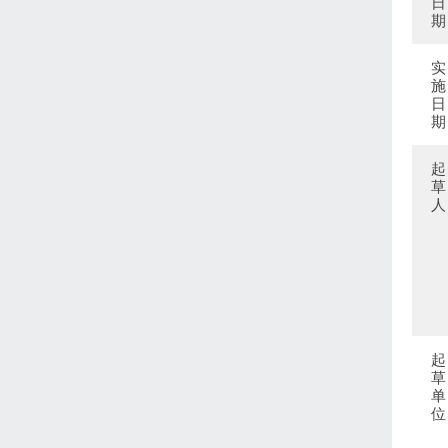
日
期
实
施
日
期
起
草
人
起
草
单
位