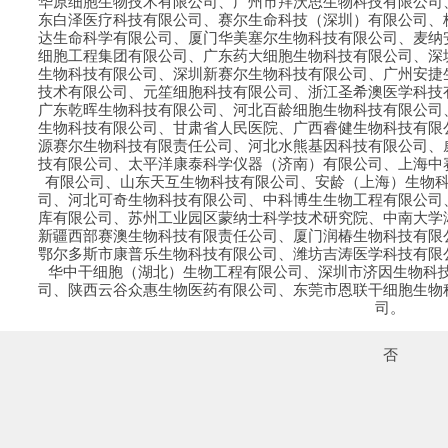
华原细胞生物技术有限公司、广州市拜沃思生物科技有限公司
东白泽医疗科技有限公司、赛尔生命科技（深圳）有限公司、
达生命科学有限公司、厦门华美塞尔生物科技有限公司、麦纳
细胞工程集团有限公司、广东药大细胞生物科技有限公司、深
生物科技有限公司、深圳新赛尔生物科技有限公司、广州安捷
技术有限公司、元笙细胞科技有限公司、浙江圣希澳医学科技
广东乾晖生物科技有限公司、河北百龄细胞生物科技有限公司
生物科技有限公司、甘肃省人民医院、广西睿健生物科技有限
源赛尔生物科技有限责任公司、河北水熊基因科技有限公司、
技有限公司、太平洋康泰科学仪器（济南）有限公司、上海中
有限公司、山东天互生物科技有限公司、安龄（上海）生物
司、河北可奇生物科技有限公司、中科博生生物工程有限公司
库有限公司、苏州工业园区蒙纳士科学技术研究院、中南大学
新疆西部赛澳生物科技有限责任公司、厦门润椿生物科技有限
鄂尔多斯市康普乐生物科技有限公司、潍坊吉涛医学科技有限
华中干细胞（湖北）生物工程有限公司、深圳市济因生物科技
司、陕西云谷众惠生物医药有限公司、东莞市恩联干细胞生物
司。
否