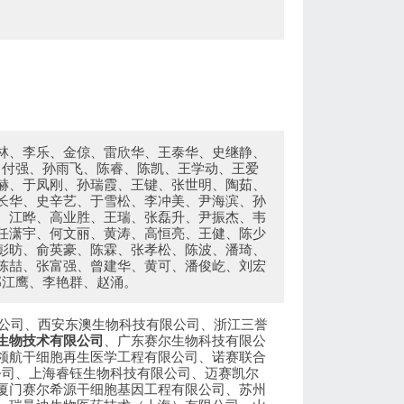
林、李乐、金倞、雷欣华、王泰华、史继静、
、付强、孙雨飞、陈睿、陈凯、王学动、王爱
赫、于凤刚、孙瑞霞、王键、张世明、陶茹、
长华、史辛艺、于雪松、李冲美、尹海滨、孙
、江晔、高业胜、王瑞、张磊升、尹振杰、韦
任潇宇、何文丽、黄涛、高恒亮、王健、陈少
彭昉、俞英豪、陈霖、张孝松、陈波、潘琦、
陈喆、张富强、曾建华、黄可、潘俊屹、刘宏
邹江鹰、李艳群、赵涌。
限公司、西安东澳生物科技有限公司、浙江三誉
生物技术有限公司
、广东赛尔生物科技有限公
领航干细胞再生医学工程有限公司、诺赛联合
公司、上海睿钰生物科技有限公司、迈赛凯尔
厦门赛尔希源干细胞基因工程有限公司、苏州