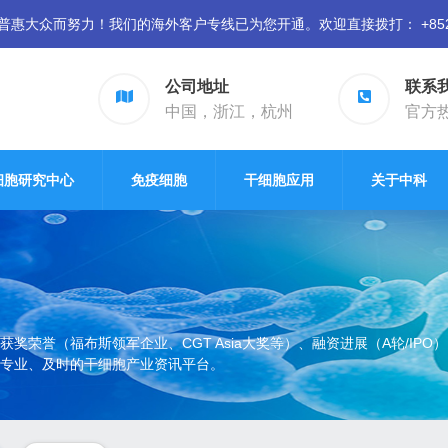
众而努力！我们的海外客户专线已为您开通。欢迎直接拨打： +852 94
公司地址
联系
中国，浙江，杭州
官方热线
细胞研究中心
免疫细胞
干细胞应用
关于中科
荣誉（福布斯领军企业、CGT Asia大奖等）、融资进展（A轮/IPO
专业、及时的干细胞产业资讯平台。