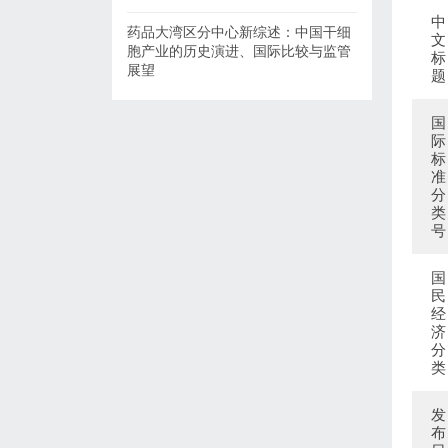
中
药品大湾区分中心新综述：中国干细
文
胞产业的历史演进、国际比较与监管
标
展望
题
国
际
标
准
分
类
号
国
民
经
济
分
类
发
布