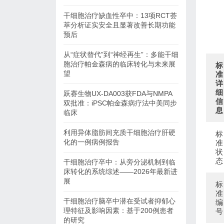
干细胞治疗缺血性卒中：13项RCT荟
萃分析证实安全且显著改善长期功能
预后
从“症状替代”到“神经再生”：多能干细
胞治疗帕金森病的临床转化与未来展
标
望
准
详
细
跃赛生物UX-DA003获FDA与NMPA
信
双批准：iPSC帕金森病疗法中美同步
息
临床
利用异体脂肪间充质干细胞治疗肝硬
标
化的一例病例报告
准
状
态
干细胞治疗卒中：从旁分泌机制到临
床转化的系统综述——2026年最新进
展
标
准
干细胞治疗脑卒中潜在受试者抑郁心
编
理特征及影响因素：基于200例患者
号
的研究