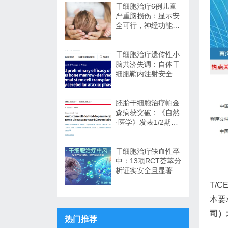
干细胞治疗6例儿童
严重脑损伤：显示安
全可行，神经功能改
善信号值得关注
干细胞治疗遗传性小
脑共济失调：自体干
细胞鞘内注射安全性
与初步疗效解读
胚胎干细胞治疗帕金
森病获突破：《自然
·医学》发表1/2期临
床12个月随访数据
干细胞治疗缺血性卒
中：13项RCT荟萃分
析证实安全且显著改
善长期功能预后
T/
本要
司）
热门推荐