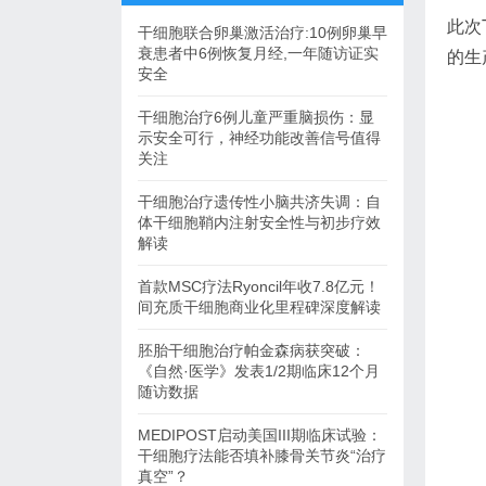
此次
干细胞联合卵巢激活治疗:10例卵巢早
衰患者中6例恢复月经,一年随访证实
的生
安全
干细胞治疗6例儿童严重脑损伤：显
示安全可行，神经功能改善信号值得
关注
干细胞治疗遗传性小脑共济失调：自
体干细胞鞘内注射安全性与初步疗效
解读
首款MSC疗法Ryoncil年收7.8亿元！
间充质干细胞商业化里程碑深度解读
胚胎干细胞治疗帕金森病获突破：
《自然·医学》发表1/2期临床12个月
随访数据
MEDIPOST启动美国III期临床试验：
干细胞疗法能否填补膝骨关节炎“治疗
真空”？