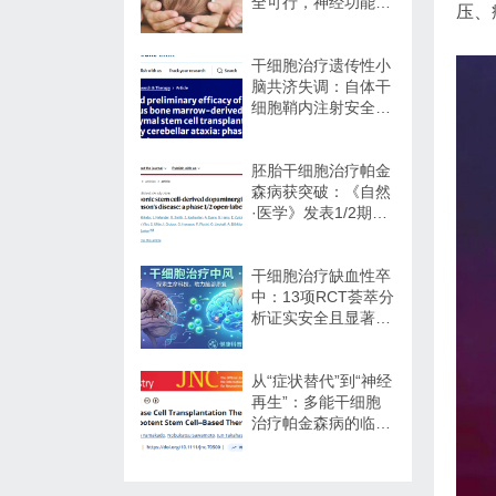
全可行，神经功能改
压、
善信号值得关注
干细胞治疗遗传性小
脑共济失调：自体干
细胞鞘内注射安全性
与初步疗效解读
胚胎干细胞治疗帕金
森病获突破：《自然
·医学》发表1/2期临
床12个月随访数据
干细胞治疗缺血性卒
中：13项RCT荟萃分
析证实安全且显著改
善长期功能预后
从“症状替代”到“神经
再生”：多能干细胞
治疗帕金森病的临床
转化与未来展望