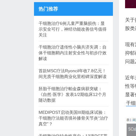
热门推荐
关于
干细胞治疗6例儿童严重脑损伤：显
胺类
示安全可行，神经功能改善信号值得
关注
现有
干细胞治疗遗传性小脑共济失调：自
体干细胞鞘内注射安全性与初步疗效
抑郁
解读
问题
首款MSC疗法Ryoncil年收7.8亿元！
间充质干细胞商业化里程碑深度解读
近年
性等
胚胎干细胞治疗帕金森病获突破：
《自然·医学》发表1/2期临床12个月
显著
随访数据
干细
MEDIPOST启动美国III期临床试验：
干细胞疗法能否填补膝骨关节炎“治疗
真空”？