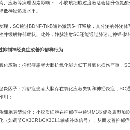
染、应激等病理因素影响下，小胶质细胞过度激活会提升色氨酸代谢
降低神经递质水平。
发现，SC通过BDNF-TrkB通路激活5-HT释放，其分泌的外泌体
性并缓解抑郁症状。此外，静脉注射SC还能通过肺迷走神经-脑轴
通过抑制神经炎症改善抑郁样行为
氧化应激：抑郁症患者大脑抗氧化能力低下且氧化损伤严重，SC通
促炎因子：抑郁症患者大脑存在氧化应激失衡和神经炎症，SC通过
作用；
质细胞表型转化：小胶质细胞在抑郁症中通过M1型促炎表型加剧
化（如调节CX3CR1/CX3CL1轴或补体信号），从而改善抑郁