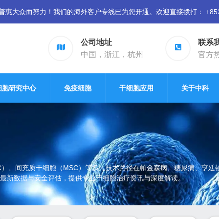
众而努力！我们的海外客户专线已为您开通。欢迎直接拨打： +852 94
公司地址
联系
中国，浙江，杭州
官方热线
细胞研究中心
免疫细胞
干细胞应用
关于中科
SC）、间充质干细胞（MSC）等多元技术路径在帕金森病、糖尿病、亨
年会最新数据与安全评估，提供专业干细胞治疗资讯与深度解读。