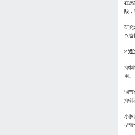
在感
酸，
研究
兴奋
2.
抑制
用。
调节
抑郁
小胶
型转