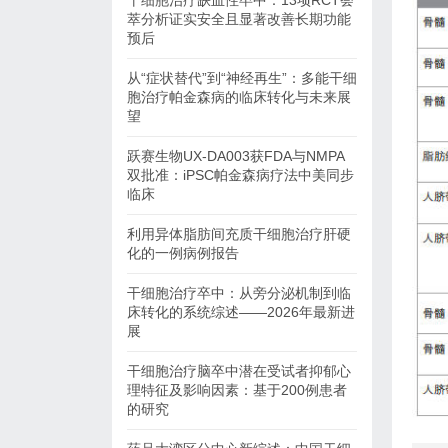
干细胞治疗缺血性卒中：13项RCT荟
萃分析证实安全且显著改善长期功能
预后
从“症状替代”到“神经再生”：多能干细
胞治疗帕金森病的临床转化与未来展
望
跃赛生物UX-DA003获FDA与NMPA
双批准：iPSC帕金森病疗法中美同步
临床
利用异体脂肪间充质干细胞治疗肝硬
化的一例病例报告
干细胞治疗卒中：从旁分泌机制到临
床转化的系统综述——2026年最新进
展
干细胞治疗脑卒中潜在受试者抑郁心
理特征及影响因素：基于200例患者
的研究