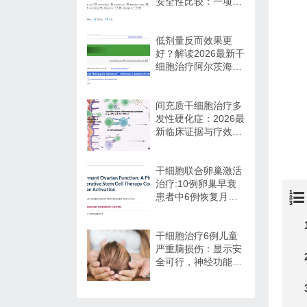
安全性比较：一项网
络荟萃分析
低剂量反而效果更
好？解读2026最新干
细胞治疗阿尔茨海默
病循证证据
间充质干细胞治疗多
发性硬化症：2026最
新临床证据与疗效争
议
干细胞联合卵巢激活
治疗:10例卵巢早衰
患者中6例恢复月经,
一年随访证实安全
干细胞治疗6例儿童
严重脑损伤：显示安
全可行，神经功能改
善信号值得关注