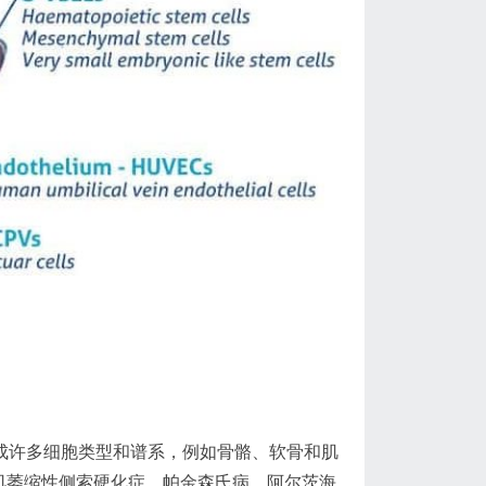
分化成许多细胞类型和谱系，例如骨骼、软骨和肌
肌萎缩性侧索硬化症、帕金森氏病、阿尔茨海