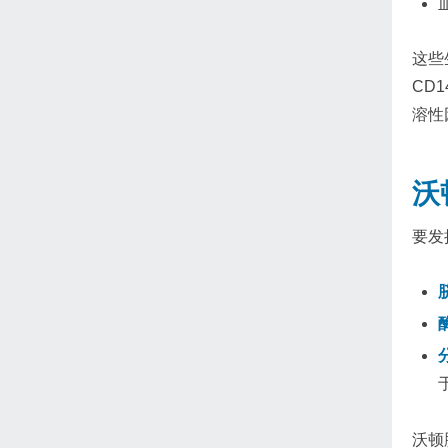
这些
CD
溶性
沃
要发
沃顿