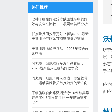
热门推荐
七种干细胞疗法治疗缺血性卒中的疗
效与安全性比较：一项网络荟萃分析
低剂量反而效果更好？解读2026最新
沃
干细胞治疗阿尔茨海默病循证证据
干细胞静脉输液疗法：2026年综合临
脐带
床指南
层，
间充质干细胞治疗多发性硬化症：
形态
2026最新临床证据与疗效争议
于羊
间充质干细胞：抑制炎症、修复软骨
——运动员膝骨关节炎治疗的新方向
脐带
但脐
干细胞联合卵巢激活治疗:10例卵巢早
衰患者中6例恢复月经,一年随访证实
安全
使