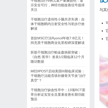
干细胞治疗6例儿童严重脑损伤：显
示安全可行，神经功能改善信号值得
与其
关注
干细胞治疗遗传性小脑共济失调：自
体干细胞鞘内注射安全性与初步疗效
解读
首款MSC疗法Ryoncil年收7.8亿元！
间充质干细胞商业化里程碑深度解读
胚胎干细胞治疗帕金森病获突破：
《自然·医学》发表1/2期临床12个月
随访数据
MEDIPOST启动美国III期临床试验：
干细胞疗法能否填补膝骨关节炎“治疗
真空”？
干细胞治疗缺血性卒中：13项RCT荟
萃分析证实安全且显著改善长期功能
预后