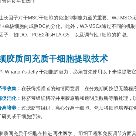
血管内皮生长因子
生长因子对于MSC干细胞的免疫抑制能力至关重要。WJ-MSC
14+单核细胞向成熟DC的分化。此外，WJ-MSCs通过不同的
因子，如IDO、PGE2和sHLA-G5，以及调节性T细胞的扩增。
顿胶质间充质干细胞提取技术
挥 Wharton’s Jelly 干细胞的潜力，必须首先使用以下步骤提取
脐带收集：
在获得捐赠者的知情同意后，在分娩期间按照无菌程
酶促消化：
将脐带组织切碎并用胶原酶和透明质酸酶等酶处理，
分离培养：
过滤脐带组织，离心分离干细胞。然后将细胞培养在
于研究或
干细胞疗法
。
胶质间充质干细胞在推进
再生医学
、组织工程和免疫调节方面