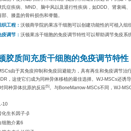
默氏症疾病、MND、脑中风以及退行性疾病，如DDD、肾衰竭、
肩部、膝盖的骨科损伤和脊髓。
组织工程：
沃顿商学院的果冻干细胞可以创建功能性的可植入组
免疫调节：
沃顿果冻干细胞的免疫调节特性可以帮助调节免疫系
顿胶质间充质干细胞的免疫调节特性
-MSCs由于其免疫抑制和免疫回避能力，具有再生和免疫调节治疗
A-DR，这使它们成为同种异体移植的最佳选择。WJ-MSCs还诱导调
[5]
对同种异体抗原的反应
。与BoneMarrow-MSCs不同，WJ-
L-10
转化生长因子-β
白细胞介素6