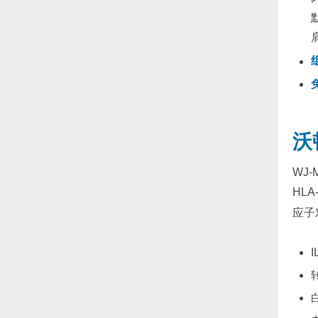
沃
WJ
HL
应子
I