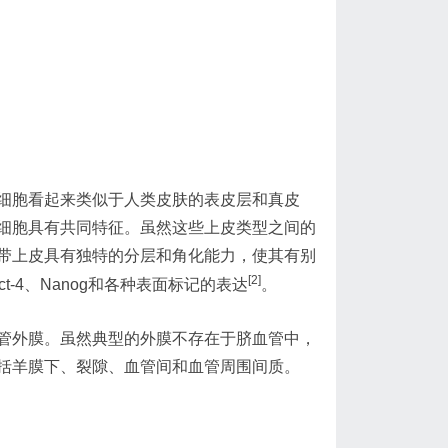
细胞看起来类似于人类皮肤的表皮层和真皮
细胞具有共同特征。虽然这些上皮类型之间的
带上皮具有独特的分层和角化能力，使其有别
[2]
t-4、Nanog和各种表面标记的表达
。
管外膜。虽然典型的外膜不存在于脐血管中，
括羊膜下、裂隙、血管间和血管周围间质。