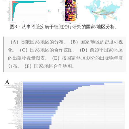
图3：从事肾脏疾病干细胞治疗研究的国家/地区分析。
（A）
贡献国家/地区的分布。
（B）
国家/地区的密度可视
化。
（C）
国家/地区的合作弦图。
（D）
前20个国家/地区
的出版物数量图表。
（E）
按国家/地区划分的出版物年度
分布。
（F）
国家/地区合作地图。