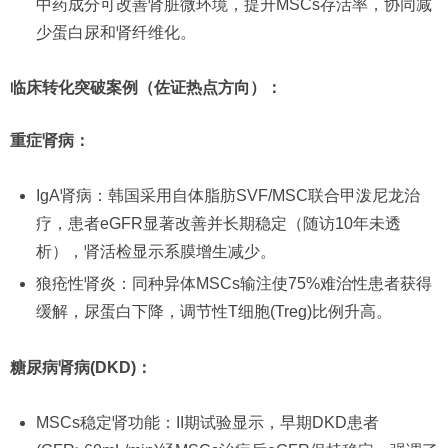
中药成分可改善肾脏微环境，提升MSCs存活率，协同减
少蛋白尿和肾纤维化。
临床转化突破案例（佐证热点方向）：
重症肾病：
IgA肾病：韩国采用自体脂肪SVF/MSC联合甲泼尼龙治
疗，患者eGFR显著改善并长期稳定（随访10年未透
析），肾活检显示系膜增生减少。
狼疮性肾炎：同种异体MSCs输注使75%难治性患者获得
缓解，尿蛋白下降，调节性T细胞(Treg)比例升高。
糖尿病肾病(DKD)：
MSCs稳定肾功能：II期试验显示，早期DKD患者