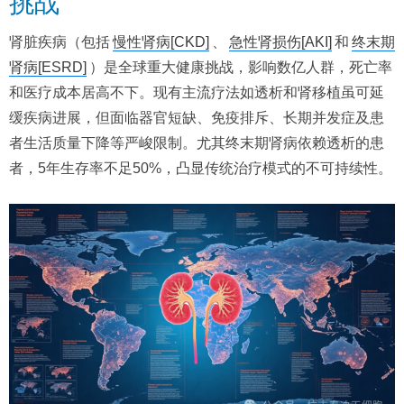
挑战
肾脏疾病（包括
慢性肾病[CKD]
、
急性肾损伤[AKI]
和
终末期
肾病[ESRD]
）是全球重大健康挑战，影响数亿人群，死亡率
和医疗成本居高不下。现有主流疗法如透析和肾移植虽可延
缓疾病进展，但面临器官短缺、免疫排斥、长期并发症及患
者生活质量下降等严峻限制。尤其终末期肾病依赖透析的患
者，5年生存率不足50%，凸显传统治疗模式的不可持续性。