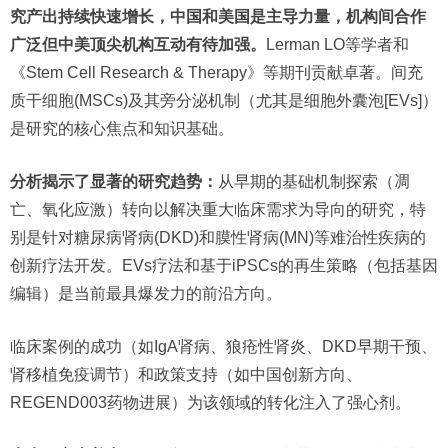
究产出持续快速增长，中国和美国是主导力量，机构间合作
广泛但中美顶尖机构互动有待加强。
Lerman LO等学者和
《Stem Cell Research & Therapy》等期刊贡献卓著。间充
质干细胞(MSCs)及其旁分泌机制（尤其是细胞外囊泡[EVs]）
是研究的核心焦点和知识基础。
分析揭示了显著的研究趋势：
从早期的基础机制探索（凋
亡、氧化应激）转向以解决重大临床需求为导向的研究，特
别是针对糖尿病肾病(DKD)和膜性肾病(MN)等难治性疾病的
创新疗法开发。EVs疗法和基于iPSCs的再生策略（包括基因
编辑）是当前最具爆发力的前沿方向。
临床案例的成功（如IgA肾病、狼疮性肾炎、DKD早期干预、
肾移植免疫调节）和政策支持（如中国创新方向、
REGEND003药物进展）为该领域的转化注入了强心剂。