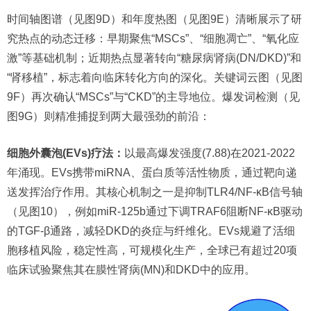
时间轴图谱（见图9D）和年度热图（见图9E）清晰展示了研
究热点的动态迁移：早期聚焦“MSCs”、“细胞凋亡”、“氧化应
激”等基础机制；近期热点显著转向“糖尿病肾病(DN/DKD)”和
“肾移植”，标志着向临床转化方向的深化。关键词云图（见图
9F）再次确认“MSCs”与“CKD”的主导地位。爆发词检测（见
图9G）则精准捕捉到两大最强劲的前沿：
细胞外囊泡(EVs)疗法：
以最高爆发强度(7.88)在2021-2022
年涌现。EVs携带miRNA、蛋白质等活性物质，通过靶向递
送发挥治疗作用。其核心机制之一是抑制TLR4/NF-κB信号轴
（见图10），例如miR-125b通过下调TRAF6阻断NF-κB驱动
的TGF-β通路，减轻DKD的炎症与纤维化。EVs规避了活细
胞移植风险，稳定性高，可规模化生产，全球已有超过20项
临床试验聚焦其在膜性肾病(MN)和DKD中的应用。