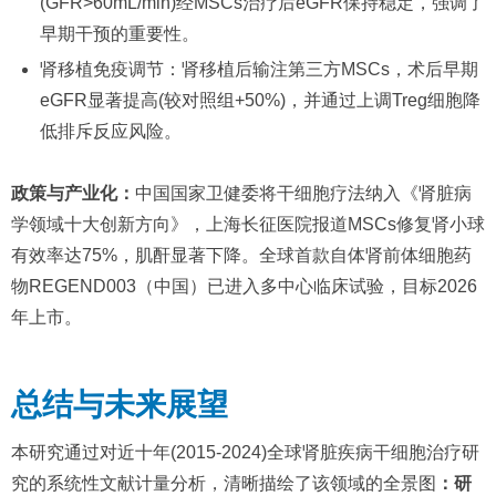
(GFR>60mL/min)经MSCs治疗后eGFR保持稳定，强调了
早期干预的重要性。
肾移植免疫调节：肾移植后输注第三方MSCs，术后早期
eGFR显著提高(较对照组+50%)，并通过上调Treg细胞降
低排斥反应风险。
政策与产业化：
中国国家卫健委将干细胞疗法纳入《肾脏病
学领域十大创新方向》，上海长征医院报道MSCs修复肾小球
有效率达75%，肌酐显著下降。全球首款自体肾前体细胞药
物REGEND003（中国）已进入多中心临床试验，目标2026
年上市。
总结与未来展望
本研究通过对近十年(2015-2024)全球肾脏疾病干细胞治疗研
究的系统性文献计量分析，清晰描绘了该领域的全景图
：研