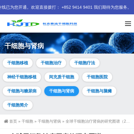
拨打： +852 9414 9401 我们期待为您服务。
干细胞与肾病
干细胞移植
干细胞治疗
干细胞疗法
神经干细胞移植
间充质干细胞
干细胞医院
干细胞与糖尿病
干细胞与肾病
干细胞与脑瘫
干细胞简介
首页
»
干细胞
»
干细胞与肾病
»
全球干细胞治疗肾病的研究图谱（2015-2024）：文献计量与可视化分析