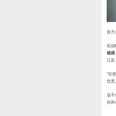
首方
在战
规模
江苏
“目
负责
这不
在的