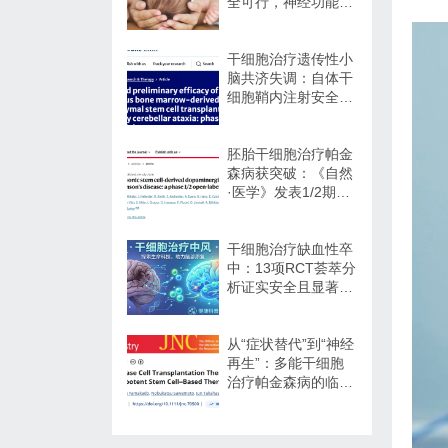
全可行，神经功能改
善信号值得关注
干细胞治疗遗传性小
脑共济失调：自体干
细胞鞘内注射安全性
与初步疗效解读
胚胎干细胞治疗帕金
森病获突破：《自然
·医学》发表1/2期临
床12个月随访数据
干细胞治疗缺血性卒
中：13项RCT荟萃分
析证实安全且显著改
善长期功能预后
从“症状替代”到“神经
再生”：多能干细胞
治疗帕金森病的临床
转化与未来展望