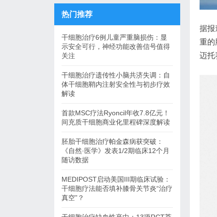
热门推荐
据报
干细胞治疗6例儿童严重脑损伤：显
重的
示安全可行，神经功能改善信号值得
迈托
关注
干细胞治疗遗传性小脑共济失调：自
体干细胞鞘内注射安全性与初步疗效
解读
首款MSC疗法Ryoncil年收7.8亿元！
间充质干细胞商业化里程碑深度解读
胚胎干细胞治疗帕金森病获突破：
《自然·医学》发表1/2期临床12个月
随访数据
MEDIPOST启动美国III期临床试验：
干细胞疗法能否填补膝骨关节炎“治疗
真空”？