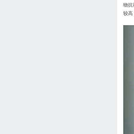
物抗
较高