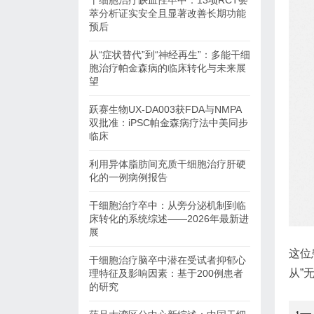
干细胞治疗缺血性卒中：13项RCT荟
萃分析证实安全且显著改善长期功能
预后
从“症状替代”到“神经再生”：多能干细
胞治疗帕金森病的临床转化与未来展
望
跃赛生物UX-DA003获FDA与NMPA
双批准：iPSC帕金森病疗法中美同步
临床
利用异体脂肪间充质干细胞治疗肝硬
化的一例病例报告
干细胞治疗卒中：从旁分泌机制到临
床转化的系统综述——2026年最新进
展
这位
干细胞治疗脑卒中潜在受试者抑郁心
从”
理特征及影响因素：基于200例患者
的研究