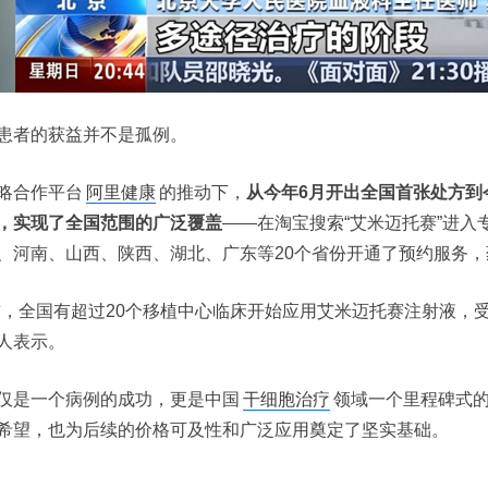
患者的获益并不是孤例。
略合作平台
阿里健康
的推动下，
从今年6月开出全国首张处方到
，实现了全国范围的广泛覆盖
——在淘宝搜索“艾米迈托赛”进
、河南、山西、陕西、湖北、广东等20个省份开通了预约服务
前，全国有超过20个移植中心临床开始应用艾米迈托赛注射液，
人表示。
仅是一个病例的成功，更是中国
干细胞治疗
领域一个里程碑式
希望，也为后续的价格可及性和广泛应用奠定了坚实基础。