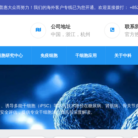
众而努力！我们的海外客户专线已为您开通。欢迎直接拨打： +852 94
公司地址
联系
中国，浙江，杭州
官方热线
细胞研究中心
免疫细胞
干细胞应用
关于中科
）、诱导多能干细胞（iPSC）等多元技术路径在糖尿病、肾脏病、骨关
安全评估，提供专业干细胞治疗资讯与深度解读。