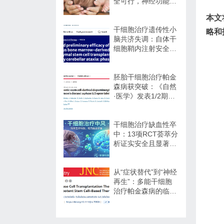
全可行，神经功能改
善信号值得关注
本文
干细胞治疗遗传性小
略和
脑共济失调：自体干
细胞鞘内注射安全性
与初步疗效解读
胚胎干细胞治疗帕金
森病获突破：《自然
·医学》发表1/2期临
床12个月随访数据
干细胞治疗缺血性卒
中：13项RCT荟萃分
析证实安全且显著改
善长期功能预后
从“症状替代”到“神经
再生”：多能干细胞
治疗帕金森病的临床
转化与未来展望