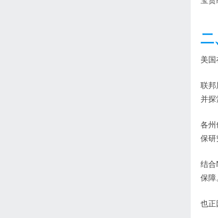
宝贵
二
美国
联邦
并探
各州
保研
结合
保障
也正