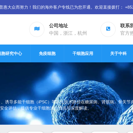
众而努力！我们的海外客户专线已为您开通。欢迎直接拨打： +852 94
公司地址
联系
中国，浙江，杭州
官方热线
细胞研究中心
免疫细胞
干细胞应用
关于中科
）、诱导多能干细胞（iPSC）等多元技术路径在糖尿病、肾脏病、骨关
安全评估，提供专业干细胞治疗资讯与深度解读。