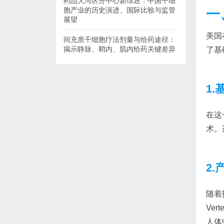
药品大湾区分中心新综述：中国干细
胞产业的历史演进、国际比较与监管
一
展望
美国
间充质干细胞疗法剂量与给药途径：
揭示静脉、鞘内、肌内给药关键差异
了基
1.
在这
术。
2.
随着
Ve
人体