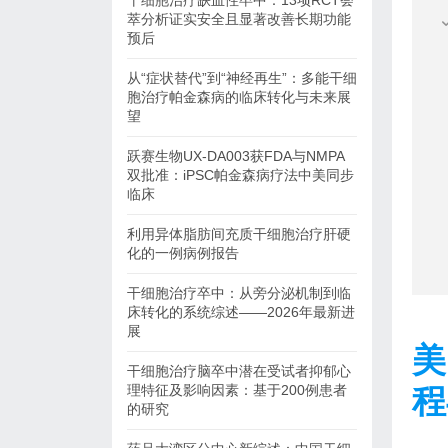
干细胞治疗缺血性卒中：13项RCT荟
萃分析证实安全且显著改善长期功能
预后
从“症状替代”到“神经再生”：多能干细
胞治疗帕金森病的临床转化与未来展
望
跃赛生物UX-DA003获FDA与NMPA
双批准：iPSC帕金森病疗法中美同步
临床
利用异体脂肪间充质干细胞治疗肝硬
化的一例病例报告
干细胞治疗卒中：从旁分泌机制到临
床转化的系统综述——2026年最新进
展
美
干细胞治疗脑卒中潜在受试者抑郁心
理特征及影响因素：基于200例患者
程
的研究