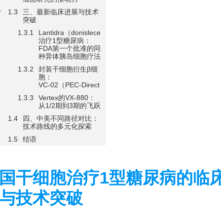
三、最新临床进展与技术
突破
Lantidra（donislecel）
治疗1型糖尿病：
FDA第一个批准的同
种异体胰岛细胞疗法
封装干细胞衍生β细
胞：
VC‑02（PEC‑Direct）
Vertex的VX-880：
从1/2期到3期的飞跃
四、中美不同路径对比：
技术路线的多元化探索
结语
国干细胞治疗1型糖尿病的临床
与技术突破