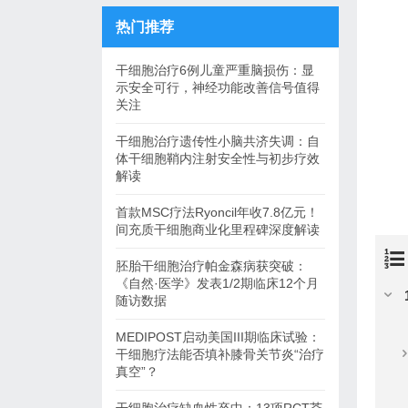
热门推荐
干细胞治疗6例儿童严重脑损伤：显
示安全可行，神经功能改善信号值得
关注
干细胞治疗遗传性小脑共济失调：自
体干细胞鞘内注射安全性与初步疗效
解读
首款MSC疗法Ryoncil年收7.8亿元！
间充质干细胞商业化里程碑深度解读
胚胎干细胞治疗帕金森病获突破：
《自然·医学》发表1/2期临床12个月
随访数据
MEDIPOST启动美国III期临床试验：
干细胞疗法能否填补膝骨关节炎“治疗
真空”？