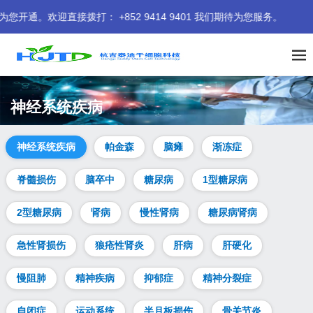
： +852 9414 9401 我们期待为您服务。
神经系统疾病
神经系统疾病
帕金森
脑瘫
渐冻症
脊髓损伤
脑卒中
糖尿病
1型糖尿病
2型糖尿病
肾病
慢性肾病
糖尿病肾病
急性肾损伤
狼疮性肾炎
肝病
肝硬化
慢阻肺
精神疾病
抑郁症
精神分裂症
自闭症
运动系统
半月板损伤
骨关节炎