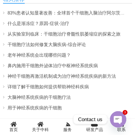
83%患者认知显著改善：全球首个干细胞入脑治疗阿尔茨海默病Ⅰ期临床显示突破性进展
什么是渐冻症？原因-症状-治疗
从实验室到临床：干细胞治疗脊髓性肌萎缩症的探索之旅
干细胞疗法如何修复大脑疾病-综合评论
老年神经系统会出现哪些问题？
鼻内施用干细胞外泌体治疗中枢神经系统疾病
神经干细胞再激活机制成为治疗神经系统疾病的新方法
详细了解干细胞如何提供帮助神经科疾病
大脑神经系统疾病的干细胞疗法
用于神经系统疾病的干细胞
3
Contact us
Open
首页
关于中科
服务
研发产品
联系
丨sitemap丨
杭吉干细胞科技致力于：帮助想了解神经干细胞移植、多能
chaty