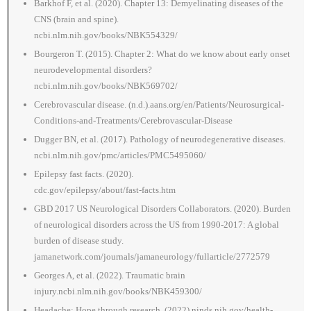
Barkhof F, et al. (2020). Chapter 13: Demyelinating diseases of the
CNS (brain and spine).
ncbi.nlm.nih.gov/books/NBK554329/
Bourgeron T. (2015). Chapter 2: What do we know about early onset
neurodevelopmental disorders?
ncbi.nlm.nih.gov/books/NBK569702/
Cerebrovascular disease. (n.d.).aans.org/en/Patients/Neurosurgical-
Conditions-and-Treatments/Cerebrovascular-Disease
Dugger BN, et al. (2017). Pathology of neurodegenerative diseases.
ncbi.nlm.nih.gov/pmc/articles/PMC5495060/
Epilepsy fast facts. (2020).
cdc.gov/epilepsy/about/fast-facts.htm
GBD 2017 US Neurological Disorders Collaborators. (2020). Burden
of neurological disorders across the US from 1990-2017: A global
burden of disease study.
jamanetwork.com/journals/jamaneurology/fullarticle/2772579
Georges A, et al. (2022). Traumatic brain
injury.ncbi.nlm.nih.gov/books/NBK459300/
Headache: Hope through research. (2022).ninds.nih.gov/health-