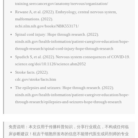
training.seer.cancer.gov/anatomy/nervous/organization/
Rewane A, et al. (2022). Embryology, central nervous system,
malformations. (2022).
ncbi.nlm.nih.gov/books/NBK553171/
Spinal cord injury: Hope through research. (2022).
ninds.nih.gov/health-information/patient-caregiver-education/hope-
through-research/spinal-cord-injury-hope-through-research
Spudich S, et al. (2022). Nervous system consequences of COVID-19.
science.org/doi/10.1126/science.abm2052
Stroke facts. (2022).
cdc.gov/stroke/facts.htm
The epilepsies and seizures: Hope through research. (2022).
ninds.nih.gov/health-information/patient-caregiver-education/hope-
through-research/epilepsies-and-seizures-hope-through-research
免责说明：本文仅用于传播科普知识，分享行业观点，不构成任何临
床诊断建议！杭吉干细胞所发布的信息不能替代医生或药剂师的专业