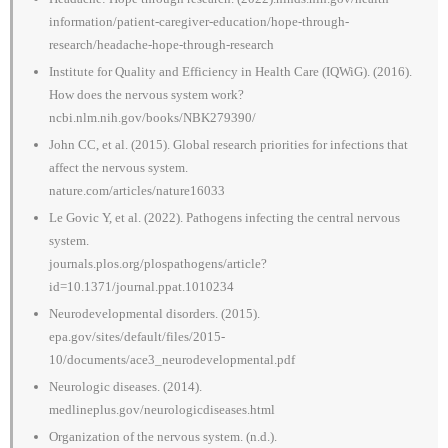
information/patient-caregiver-education/hope-through-
research/headache-hope-through-research
Institute for Quality and Efficiency in Health Care (IQWiG). (2016).
How does the nervous system work?
ncbi.nlm.nih.gov/books/NBK279390/
John CC, et al. (2015). Global research priorities for infections that
affect the nervous system.
nature.com/articles/nature16033
Le Govic Y, et al. (2022). Pathogens infecting the central nervous
system.
journals.plos.org/plospathogens/article?
id=10.1371/journal.ppat.1010234
Neurodevelopmental disorders. (2015).
epa.gov/sites/default/files/2015-
10/documents/ace3_neurodevelopmental.pdf
Neurologic diseases. (2014).
medlineplus.gov/neurologicdiseases.html
Organization of the nervous system. (n.d.).