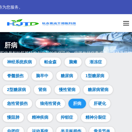
即时推送国内外干细胞临床医学资讯，为细胞治疗普惠大众而努力
肝病
肝病是影响肝脏结构与功能的疾病总称，病因包括病毒感染、酒精及药物
等。治疗需依病因及病情而定，涵盖药物、生活方式调整及肝移植等。本
神经系统疾病
帕金森
脑瘫
渐冻症
页解析肝病症状、病因、类型等常见问题，并提供干细胞治疗肝病的热点
答疑。
脊髓损伤
脑卒中
糖尿病
1型糖尿病
2型糖尿病
肾病
慢性肾病
糖尿病肾病
急性肾损伤
狼疮性肾炎
肝病
肝硬化
慢阻肺
精神疾病
抑郁症
精神分裂症
自闭症
运动系统
半月板损伤
骨关节炎