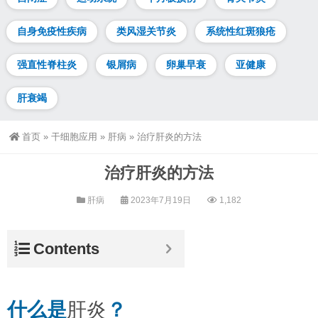
自身免疫性疾病
类风湿关节炎
系统性红斑狼疮
强直性脊柱炎
银屑病
卵巢早衰
亚健康
肝衰竭
首页
»
干细胞应用
»
肝病
»
治疗肝炎的方法
治疗肝炎的方法
肝病
2023年7月19日
1,182
Contents
什么是
肝炎
？