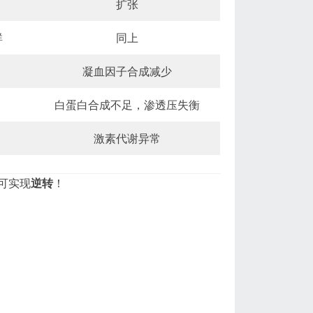
扩张
群
同上
凝血因子合成减少
白蛋白合成不足，渗透压失衡
激素代谢异常
可实现
逆转
！