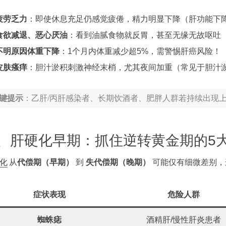
疲劳乏力
：即使休息充足仍感觉疲倦，精力明显下降（肝功能下
食欲减退、恶心厌油
：看到油腻食物就反胃，甚至无缘无故呕吐
不明原因体重下降
：1个月内体重减少超5%，需警惕肝癌风险！
皮肤瘙痒
：胆汁淤积刺激神经末梢，尤其夜间加重（常见于胆汁
键提示
：乙肝/丙肝感染者、长期饮酒者、肥胖人群若持续出现
、肝硬化早期：抓住逆转黄金期的5
化
从
代偿期（早期）
到
失代偿期（晚期）
可能仅有细微差别，
症状表现
危险人群
蜘蛛痣
酒精肝/慢性肝炎患者