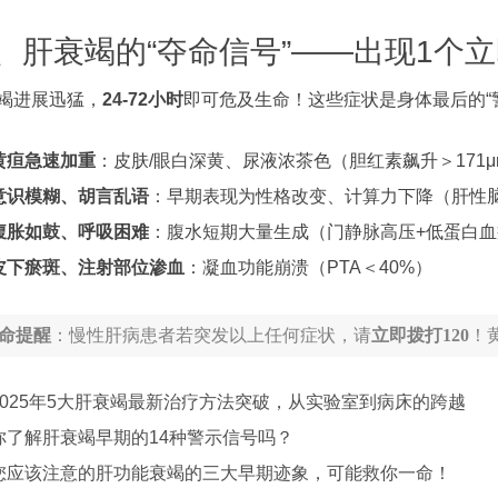
、肝衰竭的“夺命信号”——出现1个
竭进展迅猛，
24-72小时
即可危及生命！这些症状是身体最后的“
黄疸急速加重
：皮肤/眼白深黄、尿液浓茶色（胆红素飙升＞171μmo
意识模糊、胡言乱语
：早期表现为性格改变、计算力下降（肝性
腹胀如鼓、呼吸困难
：腹水短期大量生成（门静脉高压+低蛋白血
皮下瘀斑、注射部位渗血
：凝血功能崩溃（PTA＜40%）
命提醒
：慢性肝病患者若突发以上任何症状，请
立即拨打120
！
2025年5大肝衰竭最新治疗方法突破，从实验室到病床的跨越
你了解肝衰竭早期的14种警示信号吗？
您应该注意的肝功能衰竭的三大早期迹象，可能救你一命！