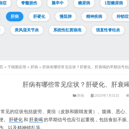
冻症
脊髓损伤
脑卒中
糖尿病
1型糖尿病
肝病
肝硬化
慢阻肺
精神疾病
抑郁症
病
类风湿关节炎
系统性红斑狼疮
强直性脊柱炎
页
»
干细胞应用
»
肝病
»
肝病有哪些常见症状？肝硬化、肝衰竭的早期信号别
肝病有哪些常见症状？肝硬化、肝衰
肝病
2025年7月31日
常见的症状包括疲劳、黄疸（皮肤和眼睛发黄）、腹痛、恶心
便。
肝硬化
和
肝衰竭
的早期信号也应引起重视，包括食欲不振
伤、以及精神错乱等。