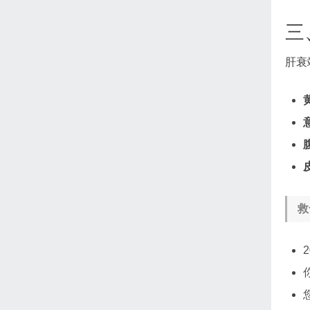
三
肝衰
救