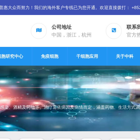
众而努力！我们的海外客户专线已为您开通。欢迎直接拨打： +852 94
公司地址
联系
中国，浙江，杭州
官方热线
细胞研究中心
免疫细胞
干细胞应用
关于中科
感染、酒精及药物等。治疗需依病因及病情而定，涵盖药物、生活方式调