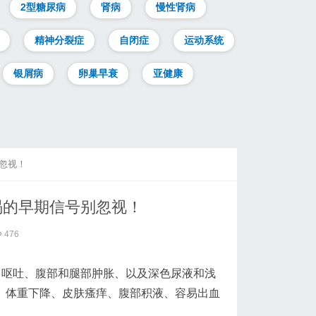
2型糖尿病
肾病
慢性肾病
精神分裂症
自闭症
运动系统
银屑病
卵巢早衰
亚健康
忽视！
竭的早期信号别忽视！
476
、呕吐、腹部和腿部肿胀、以及深色尿液和浅
、体重下降、皮肤瘙痒、腹部积液、容易出血