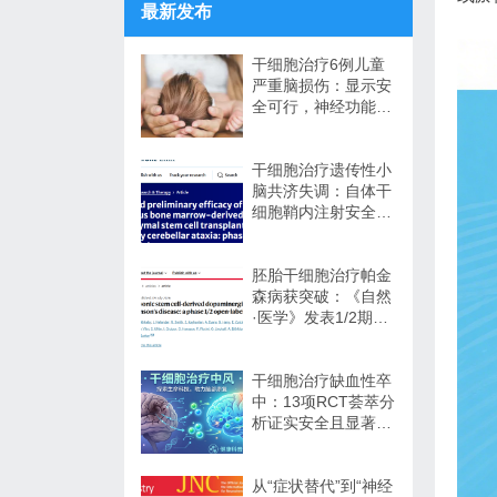
最新发布
干细胞治疗6例儿童
严重脑损伤：显示安
全可行，神经功能改
善信号值得关注
干细胞治疗遗传性小
脑共济失调：自体干
细胞鞘内注射安全性
与初步疗效解读
胚胎干细胞治疗帕金
森病获突破：《自然
·医学》发表1/2期临
床12个月随访数据
干细胞治疗缺血性卒
中：13项RCT荟萃分
析证实安全且显著改
善长期功能预后
从“症状替代”到“神经