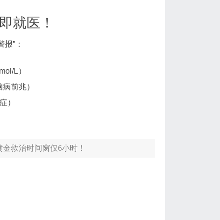
立即就医！
警报”：
l/L）
脑病前兆）
症）
黄金救治时间窗仅6小时！