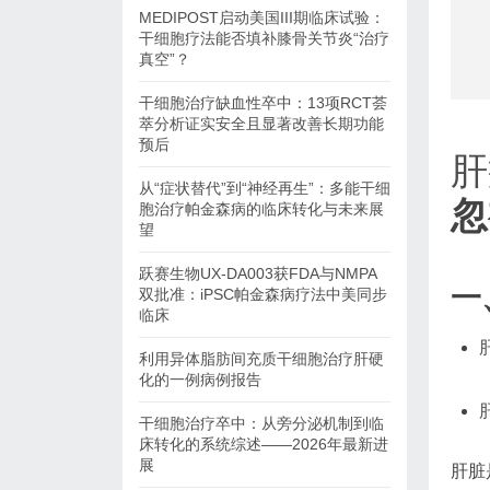
MEDIPOST启动美国III期临床试验：
干细胞疗法能否填补膝骨关节炎“治疗
真空”？
干细胞治疗缺血性卒中：13项RCT荟
萃分析证实安全且显著改善长期功能
预后
肝
从“症状替代”到“神经再生”：多能干细
忽
胞治疗帕金森病的临床转化与未来展
望
跃赛生物UX-DA003获FDA与NMPA
一
双批准：iPSC帕金森病疗法中美同步
临床
利用异体脂肪间充质干细胞治疗肝硬
化的一例病例报告
干细胞治疗卒中：从旁分泌机制到临
床转化的系统综述——2026年最新进
展
肝脏