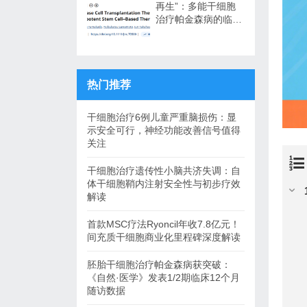
再生”：多能干细胞
治疗帕金森病的临床
转化与未来展望
热门推荐
干细胞治疗6例儿童严重脑损伤：显
示安全可行，神经功能改善信号值得
关注
干细胞治疗遗传性小脑共济失调：自
体干细胞鞘内注射安全性与初步疗效
解读
首款MSC疗法Ryoncil年收7.8亿元！
间充质干细胞商业化里程碑深度解读
胚胎干细胞治疗帕金森病获突破：
《自然·医学》发表1/2期临床12个月
随访数据