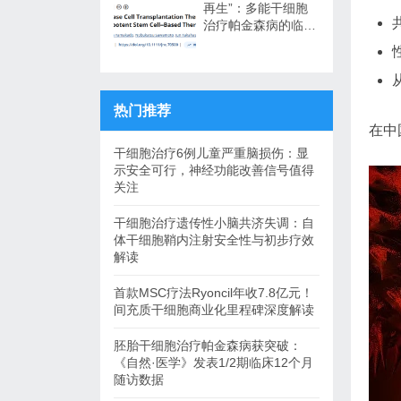
再生”：多能干细胞
治疗帕金森病的临床
转化与未来展望
热门推荐
在中
干细胞治疗6例儿童严重脑损伤：显
示安全可行，神经功能改善信号值得
关注
干细胞治疗遗传性小脑共济失调：自
体干细胞鞘内注射安全性与初步疗效
解读
首款MSC疗法Ryoncil年收7.8亿元！
间充质干细胞商业化里程碑深度解读
胚胎干细胞治疗帕金森病获突破：
《自然·医学》发表1/2期临床12个月
随访数据