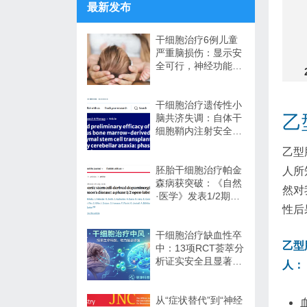
最新发布
干细胞治疗6例儿童
严重脑损伤：显示安
全可行，神经功能改
善信号值得关注
干细胞治疗遗传性小
乙
脑共济失调：自体干
细胞鞘内注射安全性
与初步疗效解读
乙型
胚胎干细胞治疗帕金
人所
森病获突破：《自然
然对
·医学》发表1/2期临
床12个月随访数据
性后
干细胞治疗缺血性卒
乙型
中：13项RCT荟萃分
析证实安全且显著改
人：
善长期功能预后
从“症状替代”到“神经