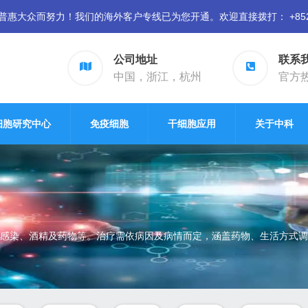
众而努力！我们的海外客户专线已为您开通。欢迎直接拨打： +852 94
公司地址
联系
中国，浙江，杭州
官方热线
细胞研究中心
免疫细胞
干细胞应用
关于中科
感染、酒精及药物等。治疗需依病因及病情而定，涵盖药物、生活方式调