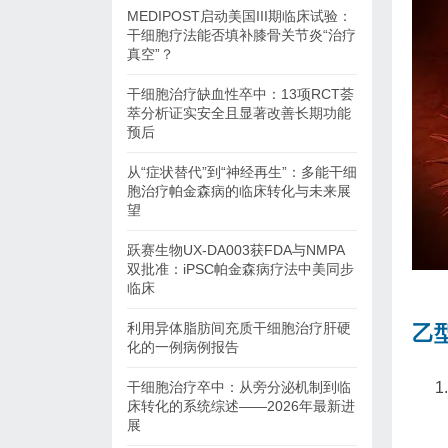
MEDIPOST启动美国III期临床试验：
干细胞疗法能否填补膝骨关节炎“治疗
真空”？
干细胞治疗缺血性卒中：13项RCT荟
萃分析证实安全且显著改善长期功能
预后
从“症状替代”到“神经再生”：多能干细
胞治疗帕金森病的临床转化与未来展
望
跃赛生物UX-DA003获FDA与NMPA
双批准：iPSC帕金森病疗法中美同步
临床
利用异体脂肪间充质干细胞治疗肝硬
乙
化的一例病例报告
干细胞治疗卒中：从旁分泌机制到临
床转化的系统综述——2026年最新进
展