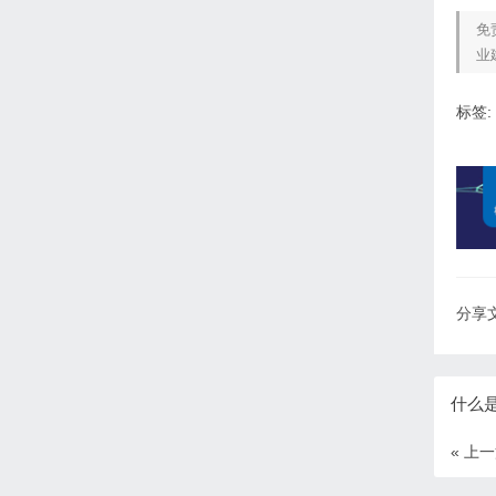
免
业
标签:
分享文
什么
« 上