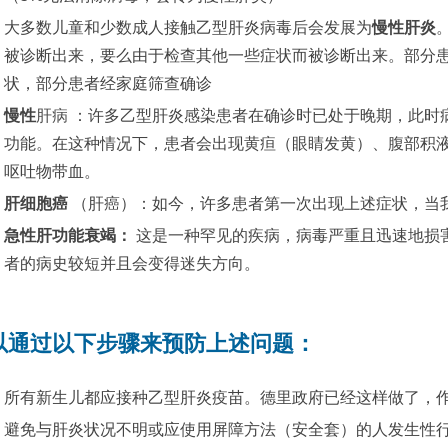
大多数儿童和少数成人接触乙型肝炎病毒后会发展为
慢性肝炎
被诊断出来，要么由于检查其他一些症状而被诊断出来。部分
状，部分患者经家庭筛查确诊
慢性
肝病
：许多乙型肝炎感染患者在确诊时已处于晚期，此时
功能。在这种情况下，患者会出现黄疸（眼睛发黄）、腹部积
呕吐物带血。
肝细胞癌
（肝癌）：如今，许多患者第一次出现上述症状，当
急性肝功能衰竭：
这是一种罕见的疾病，病毒严重且迅速地损
者的病史较短并且会变得迷失方向。
以通过以下步骤来预防上述问题：
所有新生儿都应接种乙型肝炎疫苗。德里政府已经这样做了，
避免与肝炎状况不明或应使用屏障方法（安全套）的人发生性