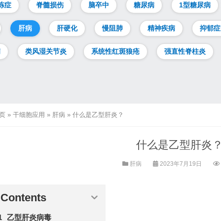
冻症
脊髓损伤
脑卒中
糖尿病
1型糖尿病
肝病
肝硬化
慢阻肺
精神疾病
抑郁症
病
类风湿关节炎
系统性红斑狼疮
强直性脊柱炎
页
»
干细胞应用
»
肝病
»
什么是乙型肝炎？
什么是乙型肝炎
肝病
2023年7月19日
Contents
乙型肝炎病毒