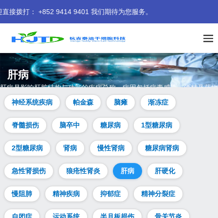
+852 9414 9401 我们期待为您服务。
肝病
肝病是影响肝脏结构与功能的疾病总称，病因包括病毒感染、酒精及药物
等。治疗需依病因及病情而定，涵盖药物、生活方式调整及肝移植等。本
神经系统疾病
帕金森
脑瘫
渐冻症
页解析肝病症状、病因、类型等常见问题，并提供干细胞治疗肝病的热点
答疑。
脊髓损伤
脑卒中
糖尿病
1型糖尿病
2型糖尿病
肾病
慢性肾病
糖尿病肾病
急性肾损伤
狼疮性肾炎
肝病
肝硬化
慢阻肺
精神疾病
抑郁症
精神分裂症
自闭症
运动系统
半月板损伤
骨关节炎