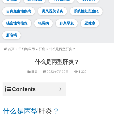
自身免疫性疾病
类风湿关节炎
系统性红斑狼疮
强直性脊柱炎
银屑病
卵巢早衰
亚健康
肝衰竭
首页
»
干细胞应用
»
肝病
»
什么是丙型肝炎？
什么是丙型肝炎？
肝病
2023年7月19日
1,329
Contents
什么是丙型
肝炎
？