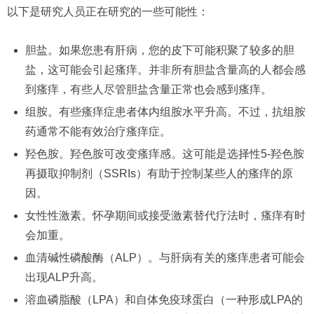
以下是研究人员正在研究的一些可能性：
胆盐。如果您患有肝病，您的皮下可能积聚了较多的胆
盐，这可能会引起瘙痒。并非所有胆盐含量高的人都会感
到瘙痒，有些人尽管胆盐含量正常也会感到瘙痒。
组胺。有些瘙痒症患者体内组胺水平升高。不过，抗组胺
药通常不能有效治疗瘙痒症。
羟色胺。羟色胺可改变瘙痒感。这可能是选择性5-羟色胺
再摄取抑制剂（SSRIs）有助于控制某些人的瘙痒的原
因。
女性性激素。怀孕期间或接受激素替代疗法时，瘙痒有时
会加重。
血清碱性磷酸酶（ALP）。与肝病有关的瘙痒患者可能会
出现ALP升高。
溶血磷脂酸（LPA）和自体免疫球蛋白（一种形成LPA的