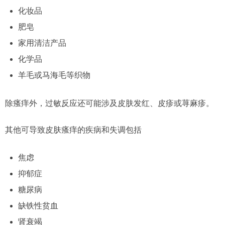
化妆品
肥皂
家用清洁产品
化学品
羊毛或马海毛等织物
除瘙痒外，过敏反应还可能涉及皮肤发红、皮疹或荨麻疹。
其他可导致皮肤瘙痒的疾病和失调包括
焦虑
抑郁症
糖尿病
缺铁性贫血
肾衰竭