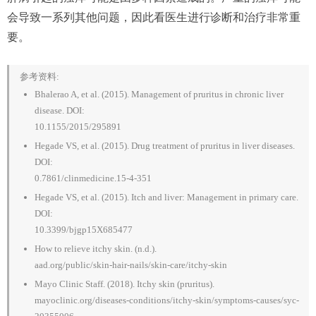
会导致一系列其他问题，因此看医生进行诊断和治疗非常重
要。
参考资料:
Bhalerao A, et al. (2015). Management of pruritus in chronic liver
disease. DOI:
10.1155/2015/295891
Hegade VS, et al. (2015). Drug treatment of pruritus in liver diseases.
DOI:
0.7861/clinmedicine.15-4-351
Hegade VS, et al. (2015). Itch and liver: Management in primary care.
DOI:
10.3399/bjgp15X685477
How to relieve itchy skin. (n.d.).
aad.org/public/skin-hair-nails/skin-care/itchy-skin
Mayo Clinic Staff. (2018). Itchy skin (pruritus).
mayoclinic.org/diseases-conditions/itchy-skin/symptoms-causes/syc-