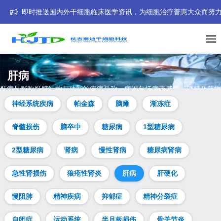
时推送国内外干细胞临床医学资讯，为细胞治疗普惠大众而努力！我们的海外客
肝病
肝病是影响肝脏结构与功能的疾病总称，病因包括病毒感染、酒精及药物
等。治疗需依病因及病情而定，涵盖药物、生活方式调整及肝移植等。本
神经系统疾病
帕金森
脑瘫
渐冻症
页解析肝病症状、病因、类型等常见问题，并提供干细胞治疗肝病的热点
答疑。
脊髓损伤
脑卒中
糖尿病
1型糖尿病
2型糖尿病
肾病
慢性肾病
糖尿病肾病
急性肾损伤
狼疮性肾炎
肝病
肝硬化
慢阻肺
精神疾病
抑郁症
精神分裂症
自闭症
运动系统
半月板损伤
骨关节炎