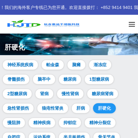
客户专线已为您开通。欢迎直接拨打： +852 9414 9401 我们期
肝硬化
神经系统疾病
帕金森
脑瘫
渐冻症
脊髓损伤
脑卒中
糖尿病
1型糖尿病
2型糖尿病
肾病
慢性肾病
糖尿病肾病
急性肾损伤
狼疮性肾炎
肝病
肝硬化
慢阻肺
精神疾病
抑郁症
精神分裂症
自闭症
运动系统
半月板损伤
骨关节炎