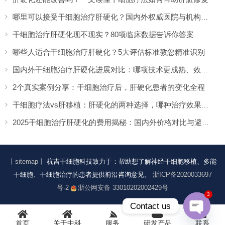
哪里可以接受干细胞治疗肝硬化？国内外权威医院与机构盘点
干细胞治疗肝硬化现不现实？80项临床数据告诉你答案
哪些人适合干细胞治疗肝硬化？5大评估标准教您精准识别
国内外干细胞治疗肝硬化进展对比：哪项技术更成熟、效果更好？
2个真实案例分享：干细胞治疗后，肝硬化患者的变化全程
干细胞疗法vs肝移植：肝硬化的两种选择，哪种治疗效果更好？
2025干细胞治疗肝硬化的费用揭秘：国内外价格对比与避坑指南
丨sitemap丨
杭吉干细胞科技致力于：帮助想了解神经干细胞移植、多能
干细胞、干细胞治疗的患者提供前沿咨询意见。
浙ICP备2020033697
号-2
浙公网安备 33010202002429号
3
Contact us
首页
关于中科
服务
研发产品
联系
Open