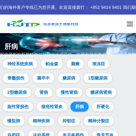
专线已为您开通。欢迎直接拨打： +852 9414 9401 我们期待
肝病
肝病是影响肝脏结构与功能的疾病总称，病因包括病毒感染、酒精及药物
等。治疗需依病因及病情而定，涵盖药物、生活方式调整及肝移植等。本
神经系统疾病
帕金森
脑瘫
渐冻症
页解析肝病症状、病因、类型等常见问题，并提供干细胞治疗肝病的热点
答疑。
脊髓损伤
脑卒中
糖尿病
1型糖尿病
2型糖尿病
肾病
慢性肾病
糖尿病肾病
急性肾损伤
狼疮性肾炎
肝病
肝硬化
慢阻肺
精神疾病
抑郁症
精神分裂症
自闭症
运动系统
半月板损伤
骨关节炎