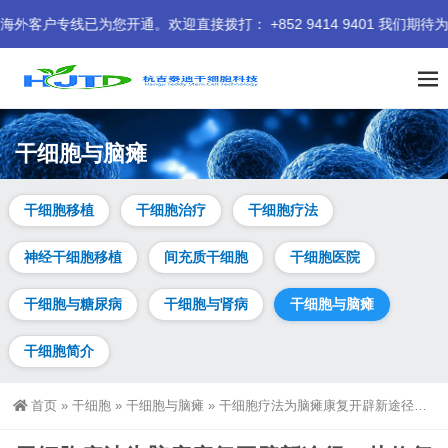
通。欢迎直接拨打： +852 9414 9401 我们期待为您服务。
干细胞与脑瘫
干细胞移植
干细胞治疗
干细胞疗法
神经干细胞移植
间充质干细胞
干细胞医院
干细胞与糖尿病
干细胞与肾病
干细胞与脑瘫
干细胞简介
首页
»
干细胞
»
干细胞与脑瘫
»
干细胞疗法为脑瘫康复开辟新途径：从修复损伤到重塑希望