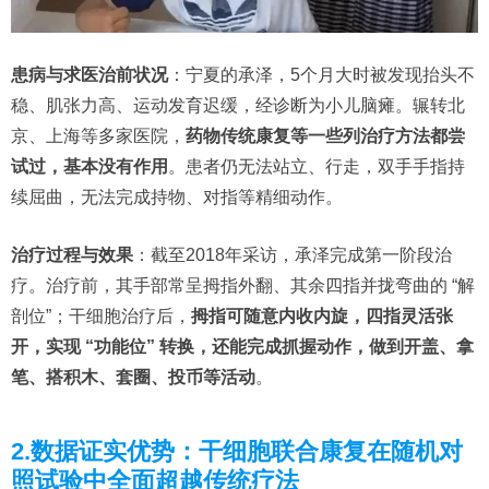
患病与求医治前状况
：宁夏的承泽，5个月大时被发现抬头不
稳、肌张力高、运动发育迟缓，经诊断为小儿脑瘫。辗转北
京、上海等多家医院，
药物传统康复等一些列治疗方法都尝
试过，基本没有作用
。患者仍无法站立、行走，双手手指持
续屈曲，无法完成持物、对指等精细动作。
治疗过程与效果
：截至2018年采访，承泽完成第一阶段治
疗。治疗前，其手部常呈拇指外翻、其余四指并拢弯曲的 “解
剖位”；干细胞治疗后，
拇指可随意内收内旋，四指灵活张
开，实现 “功能位” 转换，还能完成抓握动作，做到开盖、拿
笔、搭积木、套圈、投币等活动
。
2.数据证实优势：干细胞联合康复在随机对
照试验中全面超越传统疗法