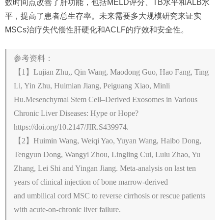
数时间点改善了肝功能，包括MELD评分、TB水平和ALB水
平，提高了患者总生存率。未来需要多大规模研究来证实
MSCs治疗失代偿性肝硬化和ACLF的疗效和安全性。
参考资料：
【1】Lujian Zhu,, Qin Wang, Maodong Guo, Hao Fang, Ting
Li, Yin Zhu, Huimian Jiang, Peiguang Xiao, Minli
Hu.Mesenchymal Stem Cell–Derived Exosomes in Various
Chronic Liver Diseases: Hype or Hope?
https://doi.org/10.2147/JIR.S439974.
【2】Huimin Wang, Weiqi Yao, Yuyan Wang, Haibo Dong,
Tengyun Dong, Wangyi Zhou, Lingling Cui, Lulu Zhao, Yu
Zhang, Lei Shi and Yingan Jiang. Meta-analysis on last ten
years of clinical injection of bone marrow-derived
and umbilical cord MSC to reverse cirrhosis or rescue patients
with acute-on-chronic liver failure.