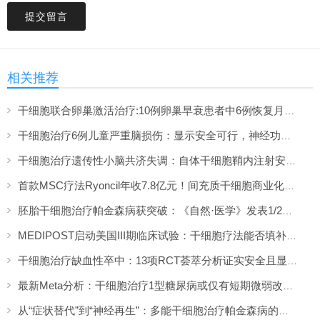
提交留言
相关推荐
干细胞联合卵巢激活治疗:10例卵巢早衰患者中6例恢复月经,一年随访证实安全
干细胞治疗6例儿童严重脑损伤：显示安全可行，神经功能改善信号值得关注
干细胞治疗遗传性小脑共济失调：自体干细胞鞘内注射安全性与初步疗效解读
首款MSC疗法Ryoncil年收7.8亿元！间充质干细胞商业化里程碑深度解读
胚胎干细胞治疗帕金森病获突破：《自然·医学》发表1/2期临床12个月随访数据
MEDIPOST启动美国III期临床试验：干细胞疗法能否填补膝骨关节炎“治疗真空”？
干细胞治疗缺血性卒中：13项RCT荟萃分析证实安全且显著改善长期功能预后
最新Meta分析：干细胞治疗1型糖尿病或仅有短期微弱改善，难现持久临床获益
从“症状替代”到“神经再生”：多能干细胞治疗帕金森病的临床转化与未来展望