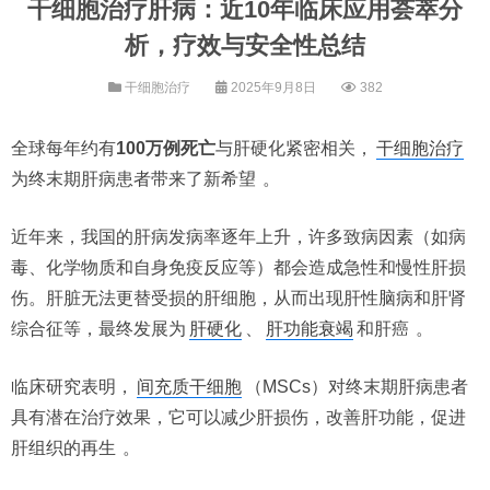
干细胞治疗肝病：近10年临床应用荟萃分
析，疗效与安全性总结
干细胞治疗
2025年9月8日
382
全球每年约有
100万例死亡
与肝硬化紧密相关，
干细胞治疗
为终末期肝病患者带来了新希望
。
近年来，我国的肝病发病率逐年上升，许多致病因素（如病
毒、化学物质和自身免疫反应等）都会造成急性和慢性肝损
伤。肝脏无法更替受损的肝细胞，从而出现肝性脑病和肝肾
综合征等，最终发展为
肝硬化
、
肝功能衰竭
和肝癌
。
临床研究表明，
间充质干细胞
（MSCs）对终末期肝病患者
具有潜在治疗效果，它可以减少肝损伤，改善肝功能，促进
肝组织的再生
。