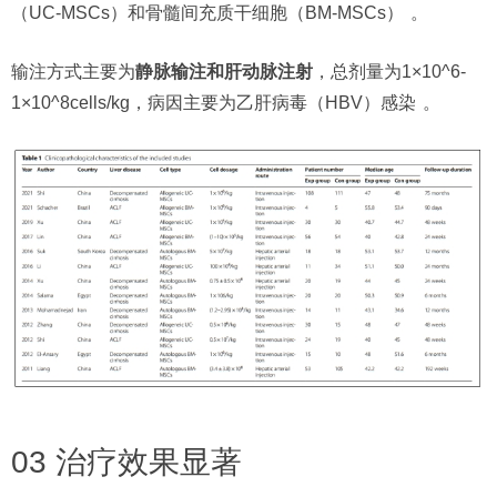
（UC-MSCs）和骨髓间充质干细胞（BM-MSCs）
。
输注方式主要为
静脉输注和肝动脉注射
，总剂量为1×10^6-
1×10^8cells/kg，病因主要为乙肝病毒（HBV）感染
。
03 治疗效果显著