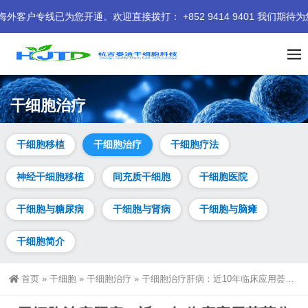
为您开通。欢迎直接拨打： +852 9414 9401 我们期待为您服务
干细胞治疗
干细胞移植
干细胞治疗
干细胞疗法
神经干细胞移植
间充质干细胞
干细胞医院
干细胞与糖尿病
干细胞与肾病
干细胞与脑瘫
干细胞简介
首页
»
干细胞
»
干细胞治疗
»
干细胞治疗肝病：近10年临床应用荟萃分析，疗效与安全性总结