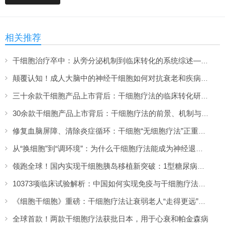
相关推荐
干细胞治疗卒中：从旁分泌机制到临床转化的系统综述——2026年最新进展
颠覆认知！成人大脑中的神经干细胞如何对抗衰老和疾病？2026年最新研究进展
三十余款干细胞产品上市背后：干细胞疗法的临床转化研究与解决方案（下）
30余款干细胞产品上市背后：干细胞疗法的前景、机制与进展脉络（上）
修复血脑屏障、清除炎症循环：干细胞“无细胞疗法”正重新定义大脑抗衰方案
从“换细胞”到“调环境”：为什么干细胞疗法能成为神经退行性疾病的克星？
领跑全球！国内实现干细胞胰岛移植新突破：1型糖尿病治愈迈出关键一步
10373项临床试验解析：中国如何实现免疫与干细胞疗法的双轮驱动
《细胞干细胞》重磅：干细胞疗法让衰弱老人“走得更远”，63米突破背后的证据
全球首款！两款干细胞疗法获批日本，用于心衰和帕金森病