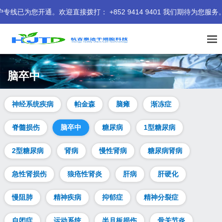
。欢迎直接拨打： +852 9414 9401 我们期待为您服务。
脑卒中
神经系统疾病
帕金森
脑瘫
渐冻症
脊髓损伤
脑卒中
糖尿病
1型糖尿病
2型糖尿病
肾病
慢性肾病
糖尿病肾病
急性肾损伤
狼疮性肾炎
肝病
肝硬化
慢阻肺
精神疾病
抑郁症
精神分裂症
自闭症
运动系统
半月板损伤
骨关节炎