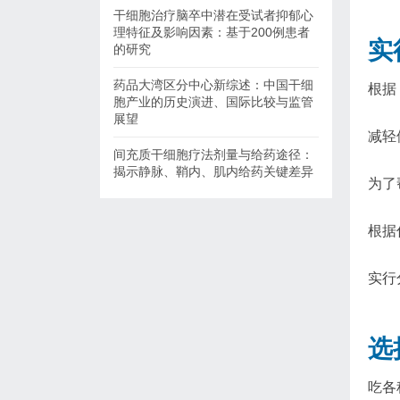
干细胞治疗脑卒中潜在受试者抑郁心
理特征及影响因素：基于200例患者
实
的研究
药品大湾区分中心新综述：中国干细
根据
胞产业的历史演进、国际比较与监管
展望
减轻
间充质干细胞疗法剂量与给药途径：
揭示静脉、鞘内、肌内给药关键差异
为了
根据
实行
选
吃各