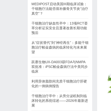
MEDIPOST启动美国III期临床试验：
干细胞疗法能否填补膝骨关节炎“治疗
真空”？
干细胞治疗缺血性卒中：13项RCT荟
萃分析证实安全且显著改善长期功能
预后
从“症状替代”到“神经再生”：多能干细
胞治疗帕金森病的临床转化与未来展
望
跃赛生物UX-DA003获FDA与NMPA
双批准：iPSC帕金森病疗法中美同步
临床
利用异体脂肪间充质干细胞治疗肝硬
化的一例病例报告
干细胞治疗卒中：从旁分泌机制到临
床转化的系统综述——2026年最新进
展