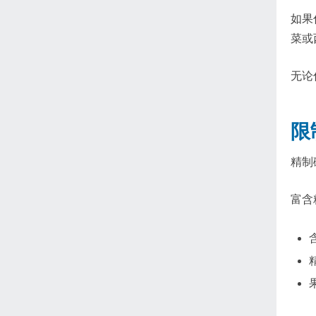
如果
菜或
无论
限
精制
富含