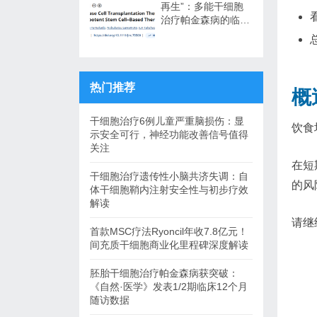
再生”：多能干细胞
治疗帕金森病的临床
转化与未来展望
热门推荐
概
干细胞治疗6例儿童严重脑损伤：显
饮食
示安全可行，神经功能改善信号值得
关注
在短
干细胞治疗遗传性小脑共济失调：自
的风
体干细胞鞘内注射安全性与初步疗效
解读
请继
首款MSC疗法Ryoncil年收7.8亿元！
间充质干细胞商业化里程碑深度解读
胚胎干细胞治疗帕金森病获突破：
《自然·医学》发表1/2期临床12个月
随访数据