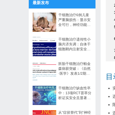
最新发布
干细胞治疗6例儿童
严重脑损伤：显示安
全可行，神经功能改
善信号值得关注
干细胞治疗遗传性小
脑共济失调：自体干
细胞鞘内注射安全性
与初步疗效解读
胚胎干细胞治疗帕金
森病获突破：《自然
·医学》发表1/2期临
目
床12个月随访数据
干细胞治疗缺血性卒
中：13项RCT荟萃分
析证实安全且显著改
善长期功能预后
从“症状替代”到“神经