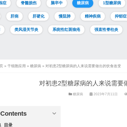
冻症
脊髓损伤
脑卒中
糖尿病
1型糖尿病
肝病
肝硬化
慢阻肺
精神疾病
抑郁症
病
类风湿关节炎
系统性红斑狼疮
强直性脊柱炎
页
»
干细胞应用
»
糖尿病
»
对初患2型糖尿病的人来说需要做出的饮食改变
对初患2型糖尿病的人来说需要
糖尿病
2023年7月11日
Contents
目录