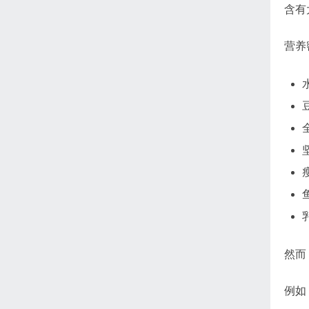
含有
营养
然而
例如