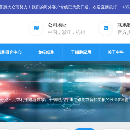
众而努力！我们的海外客户专线已为您开通。欢迎直接拨打： +852 94
公司地址
联系
中国，浙江，杭州
官方热线
细胞研究中心
免疫细胞
干细胞应用
关于中科
分泌不足或利用障碍导致。干细胞治疗通过修复或替代受损的胰岛β细胞