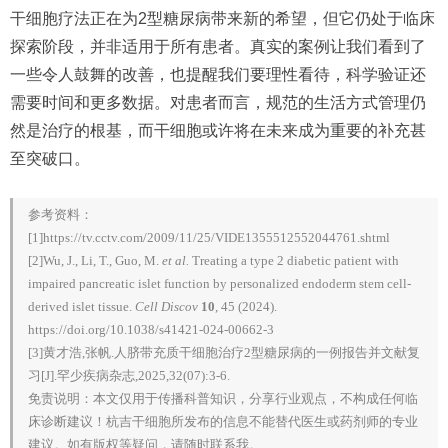
干细胞疗法正在为2型糖尿病带来新的希望，但它仍处于临床
探索阶段，并非适用于所有患者。真实的案例让我们看到了
一些令人鼓舞的改善，也提醒我们要理性看待，科学验证还
需要时间和更多数据。对患者而言，规范的生活方式管理仍
然是治疗的根基，而干细胞或许将在未来成为重要的补充甚
至突破口。
参考资料：
[1]https://tv.cctv.com/2009/11/25/VIDE1355512552044761.shtml
[2]Wu, J., Li, T., Guo, M.
et al.
Treating a type 2 diabetic patient with
impaired pancreatic islet function by personalized endoderm stem cell-
derived islet tissue.
Cell Discov
10
, 45 (2024).
https://doi.org/10.1038/s41421-024-00662-3
[3]黄才浩,张帆.人脐带充质干细胞治疗2型糖尿病的一例报告并文献复
习[J].罕少疾病杂志,2025,32(07):3-6.
免责说明：本文仅用于传播科普知识，分享行业观点，不构成任何临
床诊断建议！杭吉干细胞所发布的信息不能替代医生或药剂师的专业
建议。如有版权等疑问，请随时联系我。