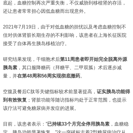
底起，血糖控制再次严重失衡，不仅威胁到移植肾的存活，
还让患者常常担心因低血糖而出现意外。
2021年7月19日，由于对低血糖的担忧以及考虑血糖控制不
佳对供体肾脏长期生存的不利影响，该患者在上海长征医院
接受了自体再生胰岛移植治疗。
研究结果发现，干细胞术后
第11周患者即开始完全脱离外源
胰岛素
，其口服降糖药（拜糖平、二甲双胍）术后逐步减
量，并
在第48周和56周实现彻底撤药
。
空腹及餐后C肽等关键指标较术前显著提高，
证实胰岛功能得
到有效恢复
；肾脏功能等随访指标均处于正常范围，也提示
该疗法可避免糖尿病并发症的进展。
目前，该患者表示：”
已持续33个月完全停用胰岛素
，血糖稳
定，胰岛功能显著恢复。”这一突破标志着2型糖尿病治疗从