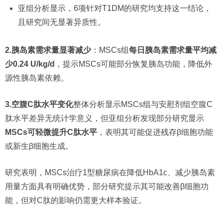
亚组分析显示，6项针对T1DM的研究均支持这一结论，
且研究间无显著异质性。
2.胰岛素需求量显著减少
：MSCs组
每日胰岛素需求量平均减
少0.24 U/kg/d
，提示MSCs可能部分恢复胰岛功能，降低外
源性胰岛素依赖。
3.空腹C肽水平变化
整体分析显示MSCs组与安慰剂组空腹C
肽水平差异无统计学意义，但亚组分析发现部分研究显示
MSCs可轻微提升C肽水平
，表明其可能促进残存β细胞功能
或新生β细胞生成。
研究表明，MSCs治疗1型糖尿病在降低HbA1c、减少胰岛素
用量方面具有明确优势，部分研究提示其可能改善β细胞功
能，但对C肽的影响仍需更大样本验证。