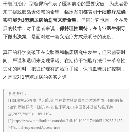
干细胞治疗1型糖尿病代表了医学前沿的重要突破，为患者带
来了摆脱胰岛素依赖的希望。临床案例都表明
干细胞疗法确
实可能为1型糖尿病治愈带来新希望
。但同时它也是一个在发
展的技术，对于患者来说，
保持理性期待，在专业医生指导
下做出决策
，是面对这一新兴治疗方式最明智的态度。
真正的科学突破正在实验室和临床研究中发生，但它需要时
间、严谨和透明来兑现承诺。在期待干细胞疗法带来革命性
变化的同时，把握好现有的治疗手段，保持血糖良好控制，
才是应对1型糖尿病的务实之道
参考资料：
[1]姚豫桐,赖春友,冯天航,等.同种异体胰岛联合自体外周血干细胞移植
治疗1型糖尿病：随访3年的临床研究[J].中国普外基础与临床杂
志,2022,29(09):1189-1194.
[2]https://www.tandfonline.com/doi/full/10.1080/17446651.2025.24574
74?scroll=top&needAccess=true