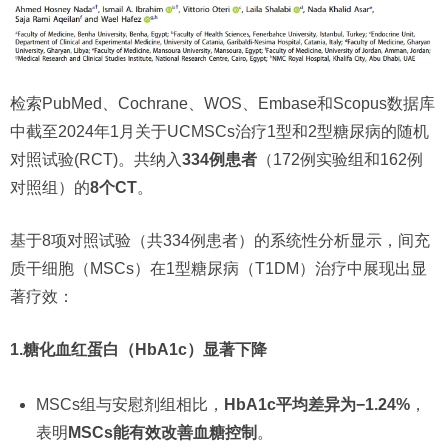
检索PubMed、Cochrane、WOS、Embase和Scopus数据库
中截至2024年1月关于UCMSCs治疗1型和2型糖尿病的随机
对照试验(RCT)。共纳入
334例患者
（172例实验组和162例
对照组）的
8个CT
。
基于8项对照试验（共334例患者）的系统性分析显示，间充
质干细胞（MSCs）在1型糖尿病（T1DM）治疗中展现出显
著疗效：
1.糖化血红蛋白（HbA1c）显著下降
MSCs组与安慰剂组相比，
HbA1c平均差异为−1.24%
，
表明
MSCs能有效改善血糖控制
。