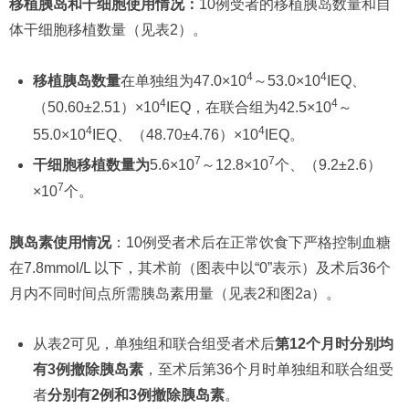
移植胰岛和干细胞使用情况：
10例受者的移植胰岛数量和自
体干细胞移植数量（见表2）。
4
4
移植胰岛数量
在单独组为47.0×10
～53.0×10
IEQ、
4
4
（50.60±2.51）×10
IEQ，在联合组为42.5×10
～
4
4
55.0×10
IEQ、（48.70±4.76）×10
IEQ。
7
7
干细胞移植数量为
5.6×10
～12.8×10
个、（9.2±2.6）
7
×10
个。
胰岛素使用情况
：10例受者术后在正常饮食下严格控制血糖
在7.8mmol/L 以下，其术前（图表中以“0”表示）及术后36个
月内不同时间点所需胰岛素用量（见表2和图2a）。
从表2可见，单独组和联合组受者术后
第12个月时分别均
有3例撤除胰岛素
，至术后第36个月时单独组和联合组受
者
分别有2例和3例撤除胰岛素
。