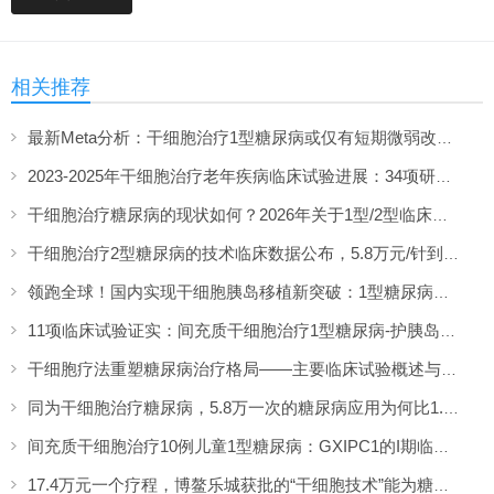
相关推荐
最新Meta分析：干细胞治疗1型糖尿病或仅有短期微弱改善，难现持久临床获益
2023-2025年干细胞治疗老年疾病临床试验进展：34项研究系统分析
干细胞治疗糖尿病的现状如何？2026年关于1型/2型临床研究的综述
干细胞治疗2型糖尿病的技术临床数据公布，5.8万元/针到底值不值？
领跑全球！国内实现干细胞胰岛移植新突破：1型糖尿病治愈迈出关键一步
11项临床试验证实：间充质干细胞治疗1型糖尿病-护胰岛、调免疫、降糖需
干细胞疗法重塑糖尿病治疗格局——主要临床试验概述与未来展望
同为干细胞治疗糖尿病，5.8万一次的糖尿病应用为何比1.98万的“药”更贵？
间充质干细胞治疗10例儿童1型糖尿病：GXIPC1的I期临床试验、机制与展望
17.4万元一个疗程，博鳌乐城获批的“干细胞技术”能为糖尿病患者“逆转”病情吗？