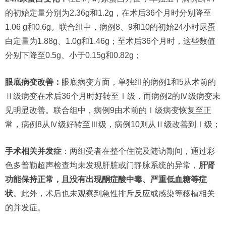
的初始定量分别为2.36g和1.2g，在术后36个月时分别降至
1.06 g和0.6g。联合组中，病例8、9和10的初始24小时尿蛋
白定量为1.88g、1.0g和1.46g；至术后36个月时，这些数值
分别下降至0.5g、小于0.15g和0.82g；
眼底病变改善：
眼底病变方面，单独组的病例1和5从术前的
Ⅱ级病变在术后36个月时好转至Ⅰ级，而病例2的Ⅳ级病变未
见明显改善。联合组中，病例9由术前的Ⅰ级病变恢复至正
常，病例8从Ⅳ级好转至Ⅲ级，病例10则从Ⅱ级改善到Ⅰ级；
手术相关并发症
：两组受者在整个住院及随访期间，通过彩
色多普勒超声检查均未发现肝脏或门静脉系统的异常，
肝肾
功能保持正常，且没有出现酮症酸中毒、严重低血糖等症
状
。此外，术后也未观察到急性排斥反应或感染等移植相关
的并发症。