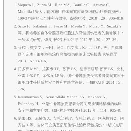
Vaquero J、Zurita M、Rico MA、Bonilla C、Aguayo C、
Montilla J 等人，鞘内施用自体间充质基质细胞治疗脊髓损伤：
100/3 指南的安全性和有效性。
细胞疗法
，2018；20：806–819
Saito F、Nakatani T、Iwase M、Maeda Y、Murao Y、Suzuki Y
等。将培养的自体骨髓基质细胞注入脊髓损伤患者的脑脊液中：
一项试点研究。恢复神经学神经科学 2012 年；30：127–36。
蒋PC，熊文文，王刚，马C，姚文庆，Kendell SF，等。自体骨
髓间充质干细胞移植治疗脊髓损伤的临床试验报告 实验医学
2013；6：140–6。
门多萨 MVP、拉罗卡 TF、苏萨 BS、德弗雷塔斯·苏萨 BS、比利
亚雷亚尔 CF、席尔瓦 LF 等。慢性脊髓损伤受试者骨髓间充质干
细胞自体移植后的安全性和神经学评估。干细胞研究 2014；5：
126。
Karamouzian S、Nematollahi-Mahani SN、Nakhaee N、
Eskandary H。亚急性脊髓损伤患者骨髓间充质细胞移植的临床
安全性和主要疗效。临床神经神经外科 2012 年；114：935–9。
萨蒂 HS、瓦希德 A、艾哈迈德 P、艾哈迈德 K、阿克拉姆 Z、阿
齐兹 T 等。自体间充质基质细胞移植治疗脊髓损伤：I 期试点研