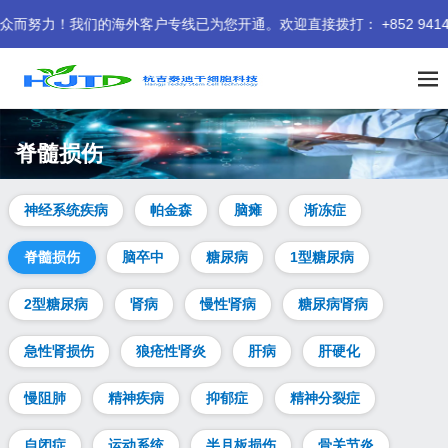
们的海外客户专线已为您开通。欢迎直接拨打： +852 9414 940
脊髓损伤
神经系统疾病
帕金森
脑瘫
渐冻症
脊髓损伤
脑卒中
糖尿病
1型糖尿病
2型糖尿病
肾病
慢性肾病
糖尿病肾病
急性肾损伤
狼疮性肾炎
肝病
肝硬化
慢阻肺
精神疾病
抑郁症
精神分裂症
自闭症
运动系统
半月板损伤
骨关节炎