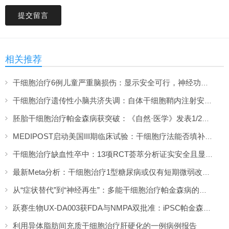
提交留言
相关推荐
干细胞治疗6例儿童严重脑损伤：显示安全可行，神经功能改善信号值得关注
干细胞治疗遗传性小脑共济失调：自体干细胞鞘内注射安全性与初步疗效解读
胚胎干细胞治疗帕金森病获突破：《自然·医学》发表1/2期临床12个月随访数据
MEDIPOST启动美国III期临床试验：干细胞疗法能否填补膝骨关节炎“治疗真空”？
干细胞治疗缺血性卒中：13项RCT荟萃分析证实安全且显著改善长期功能预后
最新Meta分析：干细胞治疗1型糖尿病或仅有短期微弱改善，难现持久临床获益
从“症状替代”到“神经再生”：多能干细胞治疗帕金森病的临床转化与未来展望
跃赛生物UX-DA003获FDA与NMPA双批准：iPSC帕金森病疗法中美同步临床
利用异体脂肪间充质干细胞治疗肝硬化的一例病例报告