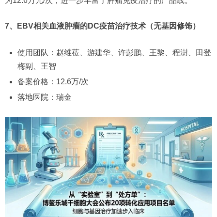
为12.6万元/次，进一步丰富了肿瘤免疫治疗的产品线。
7、EBV相关血液肿瘤的DC疫苗治疗技术（无基因修饰）
使用团队：赵维莅、游建华、许彭鹏、王黎、程澍、田登
梅副、王智
备案价格：12.6万/次
落地医院：瑞金