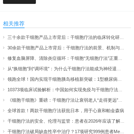
相关推荐
三十余款干细胞产品上市背后：干细胞疗法的临床转化研究与解决方案（下）
30余款干细胞产品上市背后：干细胞疗法的前景、机制与进展脉络（上）
修复血脑屏障、清除炎症循环：干细胞“无细胞疗法”正重新定义大脑抗衰方案
从“换细胞”到“调环境”：为什么干细胞疗法能成为神经退行性疾病的克星？
领跑全球！国内实现干细胞胰岛移植新突破：1型糖尿病治愈迈出关键一步
10373项临床试验解析：中国如何实现免疫与干细胞疗法的双轮驱动
《细胞干细胞》重磅：干细胞疗法让衰弱老人“走得更远”，63米突破背后的证据
全球首款！两款干细胞疗法获批日本，用于心衰和帕金森病
干细胞疗法的安全、伦理与监管：患者在2026年应该了解什么
干细胞疗法破局缺血性卒中治疗？17项研究999例患者Meta分析给出肯定答案