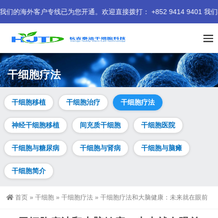
专线已为您开通。欢迎直接拨打： +852 9414 9401 我们期待为
干细胞疗法
干细胞移植
干细胞治疗
干细胞疗法
神经干细胞移植
间充质干细胞
干细胞医院
干细胞与糖尿病
干细胞与肾病
干细胞与脑瘫
干细胞简介
首页
»
干细胞
»
干细胞疗法
»
干细胞疗法和大脑健康：未来就在眼前