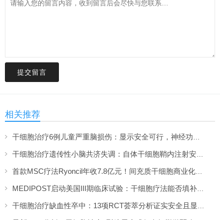
提交留言
相关推荐
干细胞治疗6例儿童严重脑损伤：显示安全可行，神经功能改善信号值得关注
干细胞治疗遗传性小脑共济失调：自体干细胞鞘内注射安全性与初步疗效解读
首款MSC疗法Ryoncil年收7.8亿元！间充质干细胞商业化里程碑深度解读
MEDIPOST启动美国III期临床试验：干细胞疗法能否填补膝骨关节炎“治疗真空”？
干细胞治疗缺血性卒中：13项RCT荟萃分析证实安全且显著改善长期功能预后