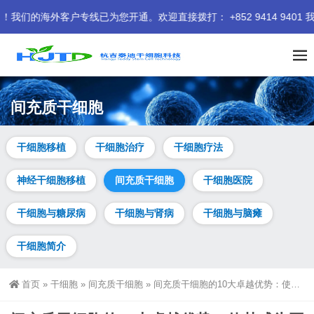
客户专线已为您开通。欢迎直接拨打： +852 9414 9401 我们期
间充质干细胞
干细胞移植
干细胞治疗
干细胞疗法
神经干细胞移植
间充质干细胞
干细胞医院
干细胞与糖尿病
干细胞与肾病
干细胞与脑瘫
干细胞简介
首页
»
干细胞
»
间充质干细胞
»
间充质干细胞的10大卓越优势：使其成为再生医学的杰出领航者