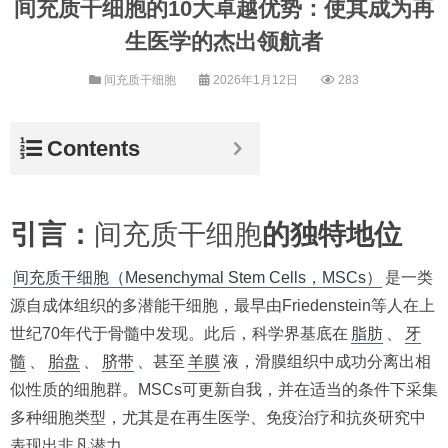
间充质干细胞的10大卓越优势：使其成为再
生医学的杰出领航者
间充质干细胞
2026年1月12日
283
Contents
引言：
间充质干细胞
的独特地位
间充质干细胞（Mesenchymal Stem Cells，MSCs）
是一类
源自成体组织的多潜能干细胞，最早由Friedenstein等人在上
世纪70年代于骨髓中发现。此后，科学界基底在
脂肪
、
牙
髓
、
胎盘
、
脐带
、甚至
羊膜
液，滑膜组织中成功分离出相
似性质的细胞群。MSCs可更新自我，并在适当的条件下采集
多种细胞类型，尤其是在再生医学、免疫治疗和抗炎研究中
表现出非凡潜力。