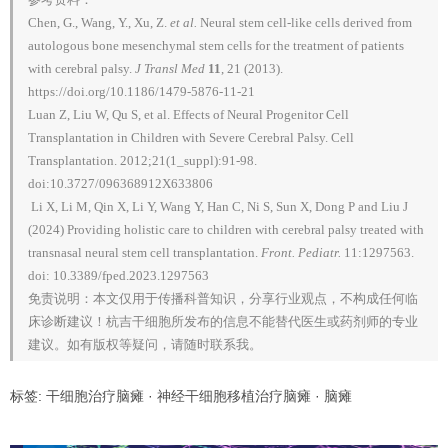
Chen, G., Wang, Y., Xu, Z.
et al.
Neural stem cell-like cells derived from
autologous bone mesenchymal stem cells for the treatment of patients
with cerebral palsy.
J Transl Med
11
, 21 (2013).
https://doi.org/10.1186/1479-5876-11-21
Luan Z, Liu W, Qu S, et al. Effects of Neural Progenitor Cell
Transplantation in Children with Severe Cerebral Palsy. Cell
Transplantation. 2012;21(1_suppl):91-98.
doi:10.3727/096368912X633806
Li X, Li M, Qin X, Li Y, Wang Y, Han C, Ni S, Sun X, Dong P and Liu J
(2024) Providing holistic care to children with cerebral palsy treated with
transnasal neural stem cell transplantation.
Front. Pediatr.
11:1297563.
doi: 10.3389/fped.2023.1297563
免责说明：本文仅用于传播科普知识，分享行业观点，不构成任何临
床诊断建议！杭吉干细胞所发布的信息不能替代医生或药剂师的专业
建议。如有版权等疑问，请随时联系我。
标签:
干细胞治疗脑瘫
·
神经干细胞移植治疗脑瘫
·
脑瘫