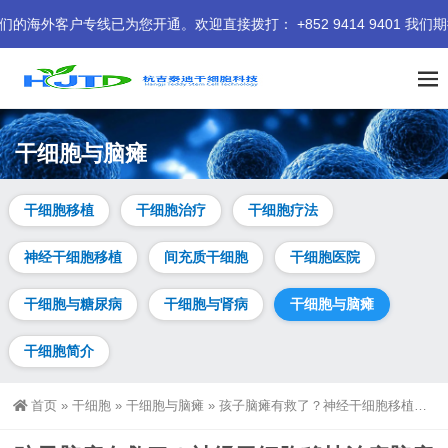
已为您开通。欢迎直接拨打： +852 9414 9401 我们期待为您
干细胞与脑瘫
干细胞移植
干细胞治疗
干细胞疗法
神经干细胞移植
间充质干细胞
干细胞医院
干细胞与糖尿病
干细胞与肾病
干细胞与脑瘫
干细胞简介
首页
»
干细胞
»
干细胞与脑瘫
»
孩子脑瘫有救了？神经干细胞移植治疗脑瘫的真实疗效分享