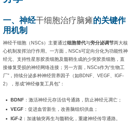
一、神经
干细胞治疗脑瘫
的关键作
用机制
神经干细胞（NSCs）主要通过
细胞替代
与
旁分泌调节
两大核
心机制发挥治疗作用。一方面，NSCs可定向分化为功能性神
经元、支持性星形胶质细胞及髓鞘生成的少突胶质细胞，直
接修复受损的神经网络连接；另一方面，NSCs作为“生物工
厂”，持续分泌多种神经营养因子（如BDNF、VEGF、IGF-
2），形成“神经修复工具包”：
BDNF
：激活神经元存活信号通路，防止神经元凋亡；
VEGF
：促进血管新生，改善脑组织供血；
IGF-2
：加速轴突再生与髓鞘化，重建神经传导通路。